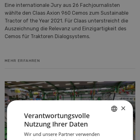
Eine internationale Jury aus 26 Fachjournalisten
wählte den Claas Axion 960 Cemos zum Sustainable
Tractor of the Year 2021. Für Claas unterstreicht die
Auszeichnung die Relevanz und Einzigartigkeit des
Cemos für Traktoren Dialogsystems.
MEHR ERFAHREN
×
Verantwortungsvolle
Nutzung Ihrer Daten
GERMAN
Wir und unsere Partner verwenden
FRENCH