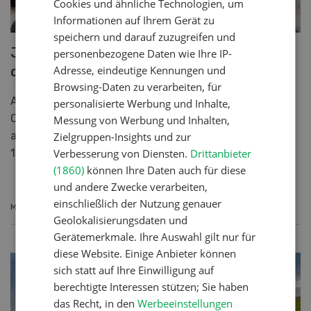
Cookies und ähnliche Technologien, um
Informationen auf Ihrem Gerät zu
speichern und darauf zuzugreifen und
Joskin Pro Days: die 20. Ausgabe wird
personenbezogene Daten wie Ihre IP-
digital
Adresse, eindeutige Kennungen und
Browsing-Daten zu verarbeiten, für
Aufgrund des Coronavirus passt Joskin die
personalisierte Werbung und Inhalte,
Organisation seiner traditionellen Tage der offenenTür
Messung von Werbung und Inhalten,
an. Die 20. Ausgabe der Veranstaltung wird daher zu
Zielgruppen-Insights und zur
100 % virtuell sein.
Verbesserung von Diensten.
Drittanbieter
(1860)
können Ihre Daten auch für diese
und andere Zwecke verarbeiten,
einschließlich der Nutzung genauer
MEHR ERFAHREN
Geolokalisierungsdaten und
Gerätemerkmale. Ihre Auswahl gilt nur für
diese Website. Einige Anbieter können
sich statt auf Ihre Einwilligung auf
berechtigte Interessen stützen; Sie haben
das Recht, in den
Werbeeinstellungen