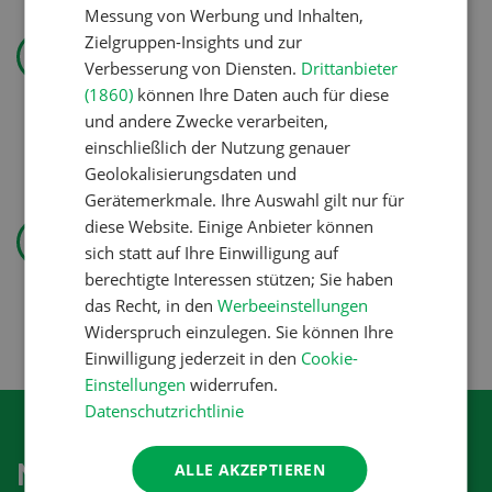
Messung von Werbung und Inhalten,
Landtechnik
Zielgruppen-Insights und zur
«Ich mag ebenso den
Verbesserung von Diensten.
Drittanbieter
(1860)
können Ihre Daten auch für diese
Pflanzenbau wie die
und andere Zwecke verarbeiten,
Tierproduktion»
einschließlich der Nutzung genauer
Geolokalisierungsdaten und
Gerätemerkmale. Ihre Auswahl gilt nur für
Pflanzenbau
diese Website. Einige Anbieter können
Erst das Ziel, dann die
sich statt auf Ihre Einwilligung auf
berechtigte Interessen stützen; Sie haben
Zwischenfrucht
das Recht, in den
Werbeeinstellungen
Widerspruch einzulegen. Sie können Ihre
Einwilligung jederzeit in den
Cookie-
Einstellungen
widerrufen.
Datenschutzrichtlinie
Newsletter abonnieren
ALLE AKZEPTIEREN