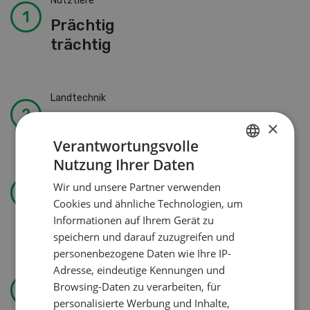
Nutztiere
Prächtig
trächtig
Landtechnik
Solomix
×
Verantwortungsvolle
Nutzung Ihrer Daten
GERMAN
Betriebsführung
Wir und unsere Partner verwenden
FRENCH
Kein Dauergarten ohne
Cookies und ähnliche Technologien, um
Bewilligung
Informationen auf Ihrem Gerät zu
speichern und darauf zuzugreifen und
personenbezogene Daten wie Ihre IP-
Adresse, eindeutige Kennungen und
Wasser effizienter nutzen
Browsing-Daten zu verarbeiten, für
personalisierte Werbung und Inhalte,