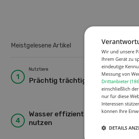
Verantwortu
Meistgelesene Artikel
Wir und unsere P
Ihrem Gerät zu s
eindeutige Kennu
Nutztiere
Lan
Messung von Werb
Prächtig trächtig
So
Drittanbieter (18
einschließlich d
nur für diese Webs
Interessen stütze
können Ihre Einwi
Wasser effizienter
Lan
nutzen
«I
DETAILS ANZ
Pf