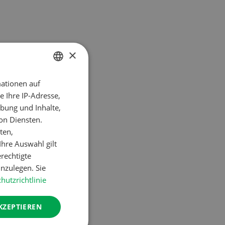
×
ationen auf
GERMAN
 Ihre IP-Adresse,
FRENCH
bung und Inhalte,
on Diensten.
rten ohne
ten,
hre Auswahl gilt
erechtigte
nzulegen. Sie
hutzrichtlinie
 dann die
KZEPTIEREN
ht