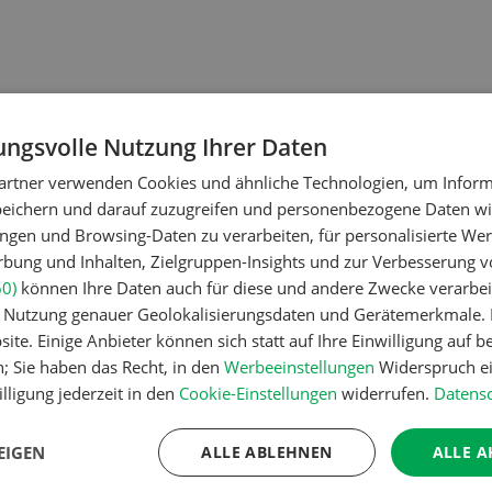
ngsvolle Nutzung Ihrer Daten
artner verwenden Cookies und ähnliche Technologien, um Inform
peichern und darauf zuzugreifen und personenbezogene Daten wie
ngen und Browsing-Daten zu verarbeiten, für personalisierte Wer
dtechnik
Betriebsführung
ung und Inhalten, Zielgruppen-Insights und zur Verbesserung v
lomix
Kein Dauerga
60)
können Ihre Daten auch für diese und andere Zwecke verarbei
Bewilligung
er Nutzung genauer Geolokalisierungsdaten und Gerätemerkmale. I
ite. Einige Anbieter können sich statt auf Ihre Einwilligung auf b
n; Sie haben das Recht, in den
Werbeeinstellungen
Widerspruch ei
lligung jederzeit in den
Cookie-Einstellungen
widerrufen.
Datensc
dtechnik
Pflanzenbau
ch mag ebenso den
Erst das Ziel,
EIGEN
ALLE ABLEHNEN
ALLE A
lanzenbau wie die
Zwischenfruc