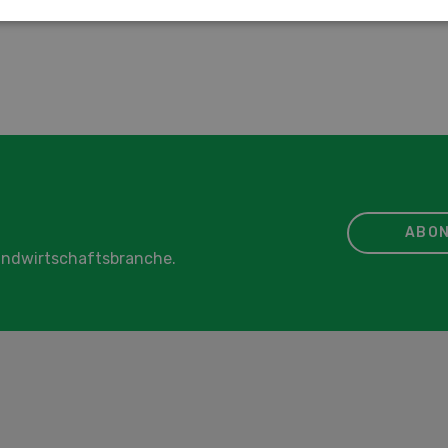
erproduktion»
ABON
Landwirtschaftsbranche.