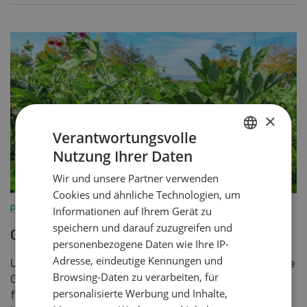
×
Verantwortungsvolle
Nutzung Ihrer Daten
GERMAN
Wir und unsere Partner verwenden
FRENCH
Cookies und ähnliche Technologien, um
Pflanzenbau
Informationen auf Ihrem Gerät zu
speichern und darauf zuzugreifen und
Gründüngung
personenbezogene Daten wie Ihre IP-
Adresse, eindeutige Kennungen und
UFA-Samen hat für diese Saison zwei neue spezifische
Browsing-Daten zu verarbeiten, für
Gründüngungen lanciert. UFA Pom Fit ist besonders
personalisierte Werbung und Inhalte,
für den Kartoffelanbau geeignet und reduziert