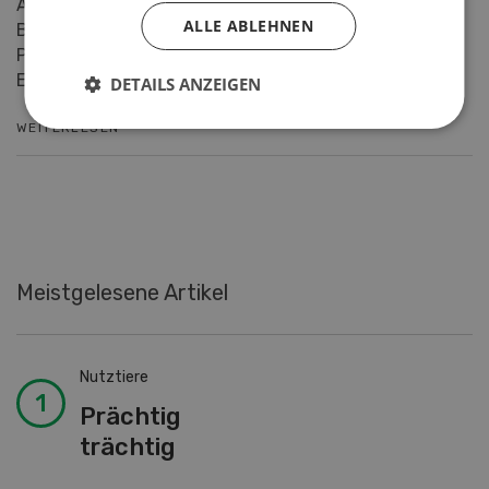
Ackerbohnen sind klimatisch gut an die Schweizer
ALLE ABLEHNEN
Bedingungen angepasst und werden von den
Produzenten in der Fruchtfolge geschätzt. Beim
Einsatz in der Nut...
DETAILS ANZEIGEN
WEITERLESEN
Meistgelesene Artikel
Nutztiere
Prächtig
trächtig