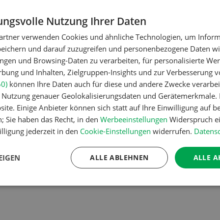
 einzeln tiefengeführten
Stoppelbearbeitungsgerä
t je sieben...
die bereits aus Culti 400
ngsvolle Nutzung Ihrer Daten
Xenos HD und Penterra be
artner verwenden Cookies und ähnliche Technologien, um Inform
ist ideal für die flache
peichern und darauf zuzugreifen und personenbezogene Daten wie
Stoppelbearbeitung.
ngen und Browsing-Daten zu verarbeiten, für personalisierte Wer
ung und Inhalten, Zielgruppen-Insights und zur Verbesserung v
60)
können Ihre Daten auch für diese und andere Zwecke verarbei
EN
MEHR ERFAHREN
er Nutzung genauer Geolokalisierungsdaten und Gerätemerkmale. I
ite. Einige Anbieter können sich statt auf Ihre Einwilligung auf b
n; Sie haben das Recht, in den
Werbeeinstellungen
Widerspruch ei
lligung jederzeit in den
Cookie-Einstellungen
widerrufen.
Datensc
1
2
EIGEN
ALLE ABLEHNEN
ALLE A