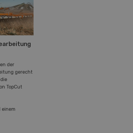
earbeitung
en der
eitung gerecht
die
on TopCut
 einem