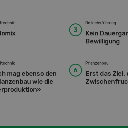
dtechnik
Betriebsführung
lomix
Kein Dauerga
Bewilligung
dtechnik
Pflanzenbau
ch mag ebenso den
Erst das Ziel,
lanzenbau wie die
Zwischenfruc
erproduktion»