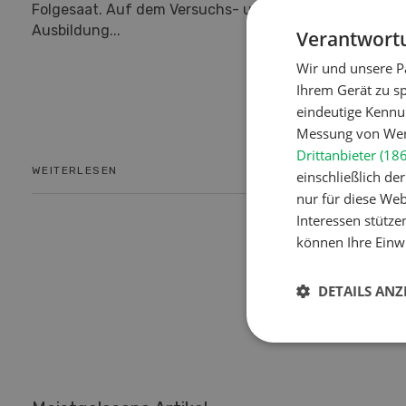
Folgesaat. Auf dem Versuchs- und
durch die
Ausbildung...
Rotoren mi
Verantwortu
Wir und unsere P
Ihrem Gerät zu s
eindeutige Kennu
Messung von Werb
Drittanbieter (18
WEITERLESEN
WEITERLES
einschließlich d
nur für diese Webs
Interessen stütze
können Ihre Einwi
DETAILS ANZ