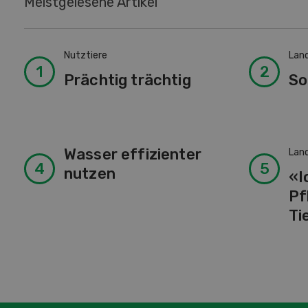
Meistgelesene Artikel
Nutztiere
Lan
Prächtig trächtig
So
Wasser effizienter
Lan
nutzen
«I
Pf
Ti