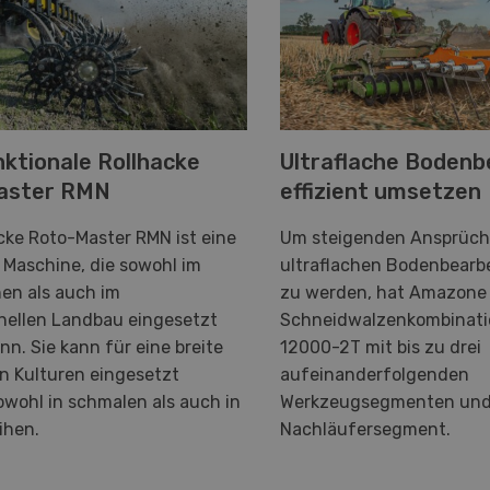
nktionale Rollhacke
Ultraflache Bodenb
aster RMN
effizient umsetzen
cke Roto-Master RMN ist eine
Um steigenden Ansprüch
e Maschine, die sowohl im
ultraflachen Bodenbearb
en als auch im
zu werden, hat Amazone 
nellen Landbau eingesetzt
Schneidwalzenkombinati
n. Sie kann für eine breite
12000-2T mit bis zu drei
n Kulturen eingesetzt
aufeinanderfolgenden
owohl in schmalen als auch in
Werkzeugsegmenten und
eihen.
Nachläufersegment.