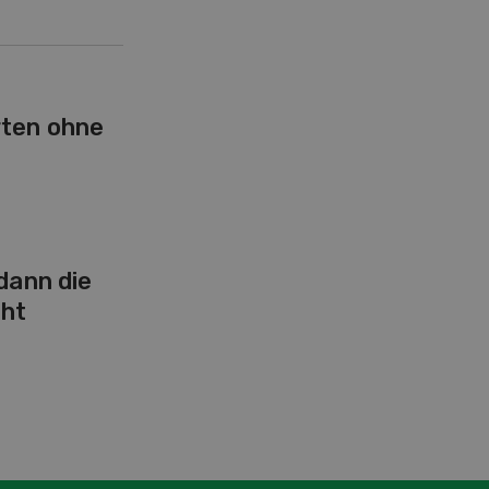
rten ohne
 dann die
ht