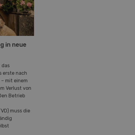
g in neue
t das
s erste nach
 – mit einem
em Verlust von
 Den Betrieb
TVD) muss die
tändig
lbst