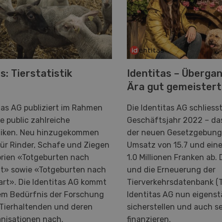
s: Tierstatistik
Identitas – Übergan
Ära gut gemeistert
tas AG publiziert im Rahmen
Die Identitas AG schliess
e public zahlreiche
Geschäftsjahr 2022 – da
stiken. Neu hinzugekommen
der neuen Gesetzgebung
für Rinder, Schafe und Ziegen
Umsatz von 15.7 und ein
orien «Totgeburten nach
1.0 Millionen Franken ab.
t» sowie «Totgeburten nach
und die Erneuerung der
rt». Die Identitas AG kommt
Tierverkehrsdatenbank (
em Bedürfnis der Forschung
Identitas AG nun eigens
 Tierhaltenden und deren
sicherstellen und auch se
nisationen nach.
finanzieren.