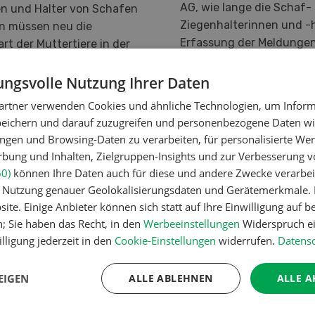
AG, wie lange die Schaf-
en und Halter von Schafen
Ziegenhalterinnen und -h
n müssen neu die
Erfassung der Meldungen 
t der Muttertiere in der
brauchen. Der Monat Juni
hrsdatenbank (TVD) angeben.
sie die im Januar 2020 e
schluss des Bundesrats zum
ngsvolle Nutzung Ihrer Daten
Meldepflicht bereits gew
chaftlichen Verordnungspaket
artner verwenden Cookies und ähnliche Technologien, um Inform
pünktlich umsetzen.
te die TVD-Betreiberin
peichern und darauf zuzugreifen und personenbezogene Daten wie
 AG mit dem Release der
ngen und Browsing-Daten zu verarbeiten, für personalisierte Wer
on am 2. Dezember 2021 um.
ung und Inhalten, Zielgruppen-Insights und zur Verbesserung v
60)
können Ihre Daten auch für diese und andere Zwecke verarbei
er Nutzung genauer Geolokalisierungsdaten und Gerätemerkmale. I
ite. Einige Anbieter können sich statt auf Ihre Einwilligung auf b
n; Sie haben das Recht, in den
Werbeeinstellungen
Widerspruch ei
AHREN
MEHR ERFAHREN
lligung jederzeit in den
Cookie-Einstellungen
widerrufen.
Datensc
EIGEN
ALLE ABLEHNEN
ALLE A
1
2