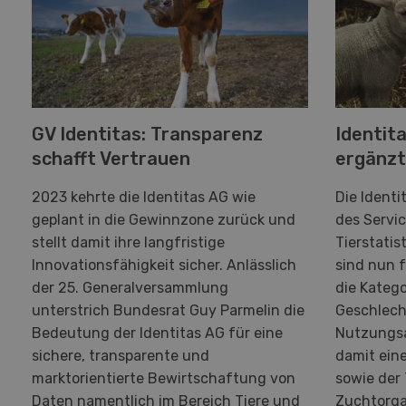
GV Identitas: Transparenz
Identita
schafft Vertrauen
ergänzt
2023 kehrte die Identitas AG wie
Die Identi
geplant in die Gewinnzone zurück und
des Servic
stellt damit ihre langfristige
Tierstati
Innovationsfähigkeit sicher. Anlässlich
sind nun 
der 25. Generalversammlung
die Kateg
unterstrich Bundesrat Guy Parmelin die
Geschlech
Bedeutung der Identitas AG für eine
Nutzungsa
sichere, transparente und
damit ein
marktorientierte Bewirtschaftung von
sowie der
Daten namentlich im Bereich Tiere und
Zuchtorga