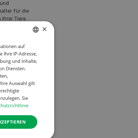
 und
alter für die
ihrer Tiere
 zeigt, dass
×
ingeführte
issenhaft und
ationen auf
GERMAN
 Ihre IP-Adresse,
FRENCH
bung und Inhalte,
on Diensten.
ten,
hre Auswahl gilt
erechtigte
nzulegen. Sie
hutzrichtlinie
KZEPTIEREN