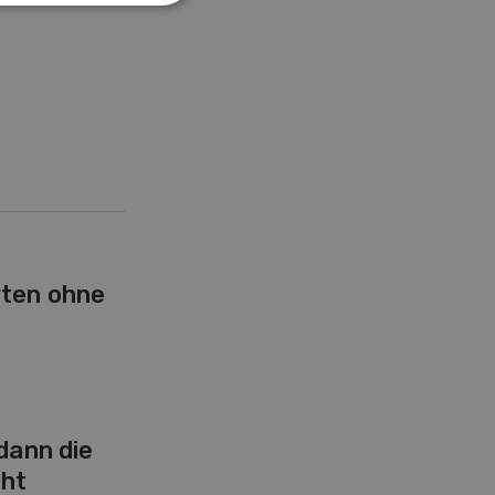
rten ohne
 dann die
ht