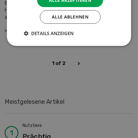
ALLE AKZEPTIEREN
Bestellungen abzustimmen, ist eine der
Herausforderungen für den Tränkerhandel. Es wird
ALLE ABLEHNEN
angestrebt, die Qualität...
WEITERLESEN
DETAILS ANZEIGEN
1
of 2
Meistgelesene Artikel
Nutztiere
Prächtig