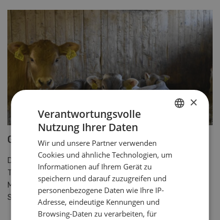
×
Verantwortungsvolle
Nutzung Ihrer Daten
GERMAN
Gesündere Kälber dank Projekt
Wir und unsere Partner verwenden
FRENCH
Cookies und ähnliche Technologien, um
Der SMP-Vorstand liess sich über das Projekt KGD-
Informationen auf Ihrem Gerät zu
Tränker informieren. Die Auswertung zeigt, dass die
speichern und darauf zuzugreifen und
Massnahmen für gesündere Kälber und eine bessere
personenbezogene Daten wie Ihre IP-
Schlachtausbeute sorgen.
Adresse, eindeutige Kennungen und
Browsing-Daten zu verarbeiten, für