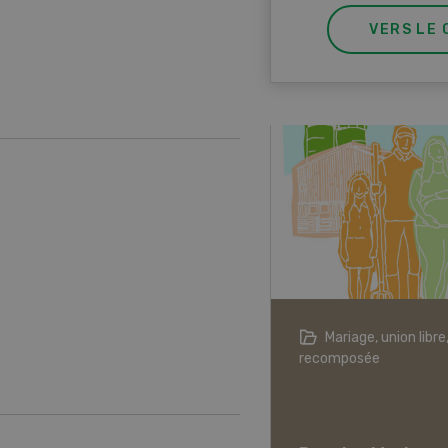
VERS LE 
riage, union libre, famille
Start-up
posée
Dossier Start-u