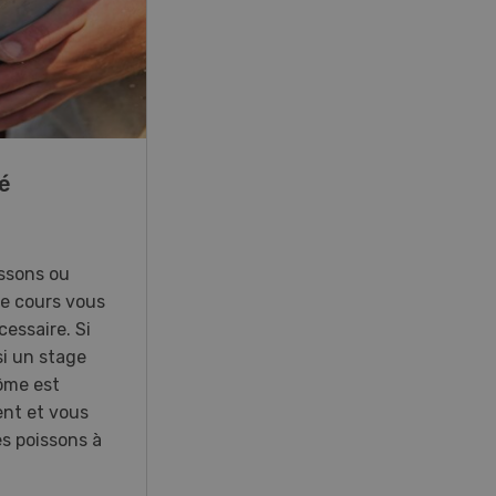
08
-
31
26
Paysannes, on vous aime !
nen vous
Une exposition immersive
ys 2026 à
consacrée aux femmes du
es
monde agricole en Suisse
irect et la
romande.
 nouveau