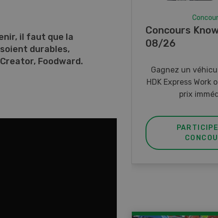
Concours
Concours
cours Know-how 07-
Photo mystère
ir, il faut que la
26
 soient durables,
Gagnez l’un des ci
 Creator, Foodward.
de poche LANDI
nez un véhicule électrique
xpress Work ou un des trois
prix immédiats.
PARTICIPER AU
PARTICIP
CONCOURS
CONCOU