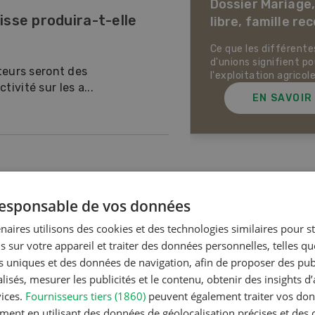
ier Mariage, union
Comment les exploit
isse produira-t-elle
e, famille recomposée
agricoles et les jeune
profitent mutuellem
e les différentes formes
modèles commerciaux
ns signifient pour
quels sont les défis a
lteurs seront des
oitation agricole familiale
doivent faire face.
ivité sur les a...
EN SAVOIR PLUS
EN SAVOIR
 dans la garde
Articles les plus lue
 responsable de vos données
naires utilisons des cookies et des technologies similaires pour s
d’animaux pour la même
s sur votre appareil et traiter des données personnelles, telles q
Production a
imale » déclar...
nts uniques et des données de navigation, afin de proposer des publ
Noms d
isés, mesurer les publicités et le contenu, obtenir des insights d
en Suiss
vices.
Fournisseurs tiers (1860)
peuvent également traiter vos donn
ment en utilisant des données de géolocalisation précises et des 