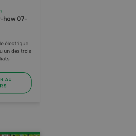
 07-08/26
nq couteaux
ER AU
RS