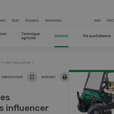
ours
Quiz
Dossiers
Annonces
ABO
INSC
tion
Technique
Gestion
Vie quotidienne
e
agricole
-elle l'agriculture ?
ger
ENREGISTRER
IMPRIMER
des
s influencer