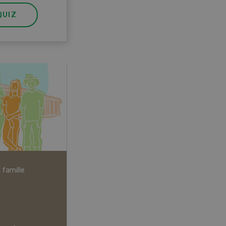
QUIZ
Vétérinaire
p