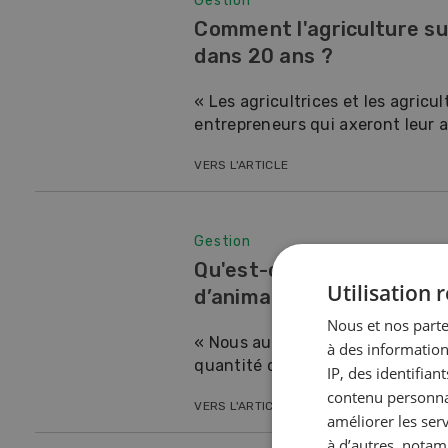
Gestion
Doss
dans 20 ans
Comment l'agriculture su
libr
Dans notre série de vidéos,
dans 20 ans ?
différentes personnalités du
Ce qu
secteur agricole jettent un regard
d'unio
« Les agricultrices et les agricu
sur l'avenir de l'agriculture suisse.
l'expl
entrepreneurs qui axeront leur act
EN SAVOIR PLUS
VERS L'ARTICLE
Gestion
Qu'est-ce qui va changer
Utilisation
d’animaux ?
Nous et nos parte
« Nous aurons besoin de moins 
à des information
quantité de produits d’origine an
IP, des identifia
contenu personnal
VERS L'ARTICLE
améliorer les ser
à d’autres, notam