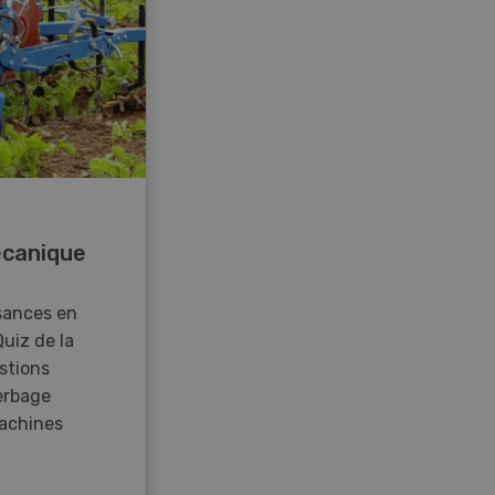
canique
sances en
Quiz de la
stions
erbage
achines