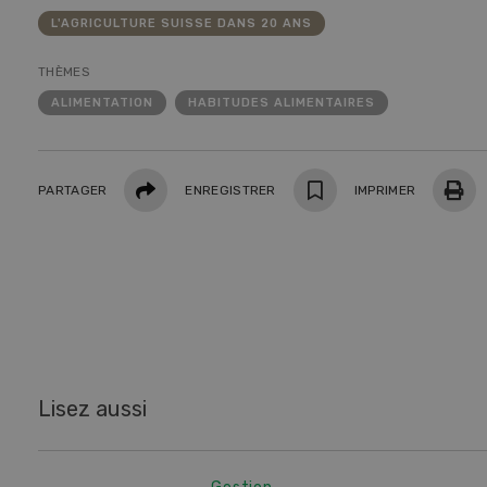
L'AGRICULTURE SUISSE DANS 20 ANS
THÈMES
ALIMENTATION
HABITUDES ALIMENTAIRES
Partager
PARTAGER
ENREGISTRER
IMPRIMER
L'agriculture suisse dans 20 ans
Ma
recom
Lisez aussi
Dossier L'agriculture suisse