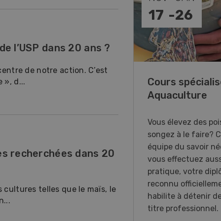
10
-
11
 de l’USP dans 20 ans ?
centre de notre action. C’est
Demo Days 20
», d...
Keller Forstmaschi
invite aux DemoDa
Wiedlisbach pour d
démonstrations en d
res recherchées dans 20
première suisse du
porteur à 8 roues.
cultures telles que le maïs, le
...