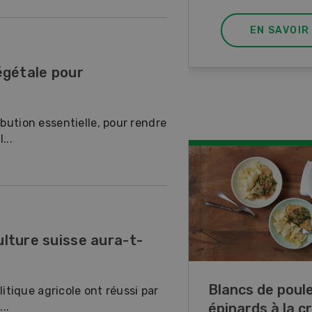
EN SAVOIR
végétale pour
ibution essentielle, pour rendre
...
ulture suisse aura-t-
Galettes de lup
olitique agricole ont réussi par
..