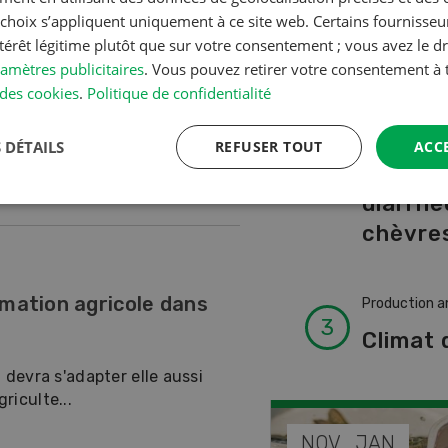
A à Z
s choix s’appliquent uniquement à ce site web. Certains fournisse
ntérêt légitime plutôt que sur votre consentement ; vous avez le dr
on de l'agriculture
amètres publicitaires
. Vous pouvez retirer votre consentement 
Production a
des cookies
.
Politique de confidentialité
L’aide 
isseurs et les acheteurs
vétérin
 DÉTAILS
REFUSER TOUT
ACC
mission é...
faire e
diarrhé
chèvres
rmation agricole dans
Production a
Climat 
 devra s'adapter elle aussi
riculte...
SEP