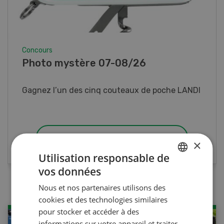
Concours
Concours
Concours Know-how 07-08/26
Photo
gnez un véhicule électrique HDK Express
Gagnez l
Work ou un des trois prix immédiats.
PARTICIPER AU CONCOURS
×
Utilisation responsable de
vos données
GERMAN
Nous et nos partenaires utilisons des
FRENCH
cookies et des technologies similaires
pour stocker et accéder à des
informations sur votre appareil et traiter