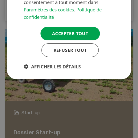
consentement à tout moment dans
VERS LE QUIZ
Paramètres des cookies
.
Politique de
confidentialité
ACCEPTER TOUT
REFUSER TOUT
AFFICHER LES DÉTAILS
Start-up
Dossier Start-up