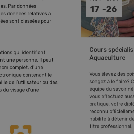
les. Par données
-
31
17
-
26
des données relatives à
nées sont classées pour
annes, on vous aime !
Cours spécialis
tions qui identifient
Aquaculture
nt une personne. Il peut
xposition immersive
 nom complet, d’une
acrée aux femmes du
Vous élevez des poi
ctronique contenant le
 agricole en Suisse
songez à le faire? 
lle de l’utilisateur ou des
nde.
équipe du savoir néc
s du visage d’une
vous effectuez auss
pratique, votre dip
reconnu officiellem
habilite à détenir d
titre professionnel.