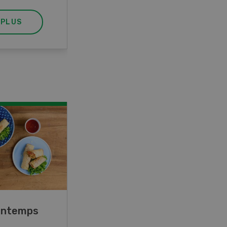
 PLUS
EN SAVOIR PLUS
rintemps
Blancs de poulet sauce
épinards à la crème