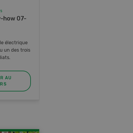
rs
Concours
-how 07-
Photo mystère 07-08/26
Gagnez l’un des cinq couteaux
de poche LANDI
e électrique
u un des trois
iats.
ER AU
PARTICIPER AU
RS
CONCOURS