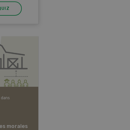
QUIZ
 dans
Articles biologiques
es morales