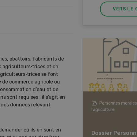
VERS LE 
ries, abattoirs, fabricants de
 agriculteurs·trices et en
griculteurs·trices se font
me de commerce agricole ou
a consommation d’eau et de
s sont requises ; il s’agit en
agriculture à l’ère du changement
Personnes morales
e des données relevant
ique
l’agriculture
er L’agriculture à l’ère
hangement climatique
 demander où ils en sont en
Dossier Personn