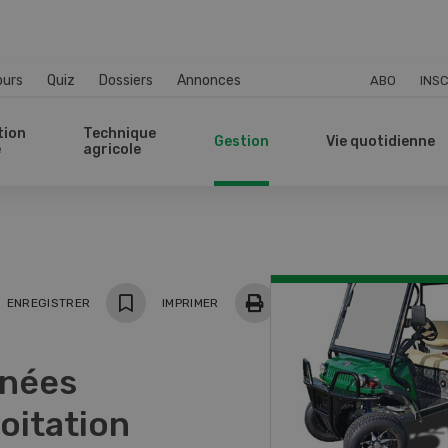
ours
Quiz
Dossiers
Annonces
ABO
INSC
tion
Technique
Gestion
Vie quotidienne
e
agricole
ger
ENREGISTRER
IMPRIMER
nnées
oitation