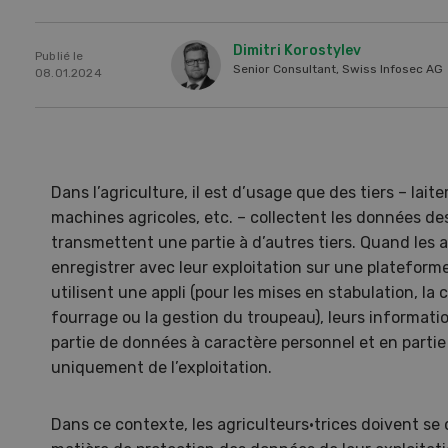
Dimitri Korostylev
Publié le
Senior Consultant, Swiss Infosec AG
08.01.2024
Dans l’agriculture, il est d’usage que des tiers – laite
machines agricoles, etc. – collectent les données des
transmettent une partie à d’autres tiers. Quand les a
enregistrer avec leur exploitation sur une platefor
utilisent une appli (pour les mises en stabulation, l
fourrage ou la gestion du troupeau), leurs information
Une ferme entre de nouvelles
L’
partie de données à caractère personnel et en parti
mains
climat
uniquement de l’exploitation.
Dossi
du c
Dans ce contexte, les agriculteurs·trices doivent se
Une ferme entre de