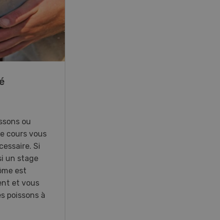
22
-
23
é
41e Championnat
d’Europe de labour à
Hallau/Wunderklingen
(SH)
ssons ou
Ce cours vous
essaire. Si
Championnat d’Europe de labour
i un stage
2026 en Suisse.
lôme est
ent et vous
es poissons à