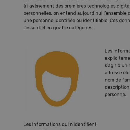
à l’avènement des premières technologies digita
08
personnelles, on entend aujourd’hui l’ensemble 
une personne identifiée ou identifiable. Ces don
l’essentiel en quatre catégories :
Pays
Les informa
expliciteme
Une e
s’agir d’un
cons
adresse éle
monde
nom de fami
roma
description
personne.
Les informations qui n’identifient