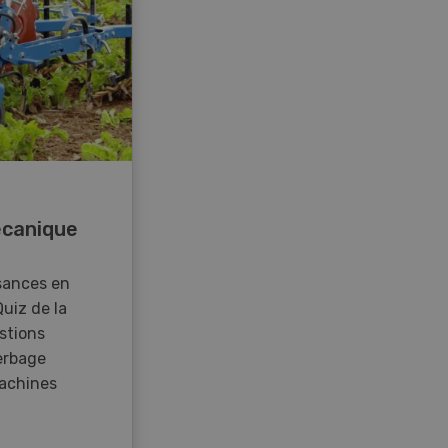
canique
sances en
Quiz de la
stions
erbage
achines