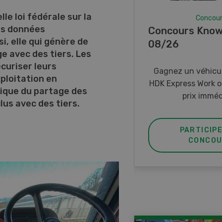
le loi fédérale sur la
Concou
es données
Concours Know
si, elle qui génère de
08/26
e avec des tiers. Les
curiser leurs
Gagnez un véhicul
ploitation en
HDK Express Work o
tique du partage des
prix imméd
lus avec des tiers.
PARTICIP
CONCOU