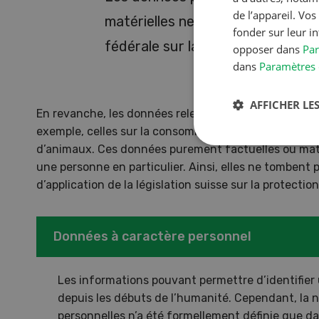
de l’appareil. Vo
matérielles ne sont pas concernée
fonder sur leur i
fédérale sur la protection des d
opposer dans
Par
dans
Paramètres 
AFFICHER LES
En revanche, les données relevant uniquement de l’e
exemple, celles sur la consommation d’eau et de four
d’animaux. Ces données purement factuelles ou maté
une personne en particulier. Ainsi, elles ne tombent
d’application de la législation suisse sur la protecti
Données à caractère personnel
Les informations pouvant permettre d’identifier
depuis les débuts de l’humanité. Cependant, la 
NOV
personnelles n’a été formellement définie que da