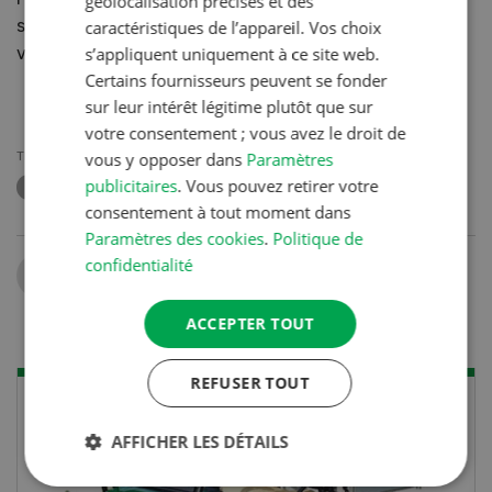
géolocalisation précises et des
simple et une estimation du patrimoine que l’on peut
caractéristiques de l’appareil. Vos choix
vérifier de manière objective.
s’appliquent uniquement à ce site web.
Certains fournisseurs peuvent se fonder
sur leur intérêt légitime plutôt que sur
votre consentement ; vous avez le droit de
THÈMES
vous y opposer dans
Paramètres
publicitaires
. Vous pouvez retirer votre
VALEUR DE RENDEMENT
INVESTISSEMENTS
consentement à tout moment dans
Paramètres des cookies
.
Politique de
confidentialité
Partager
ACCEPTER TOUT
REFUSER TOUT
AFFICHER LES DÉTAILS