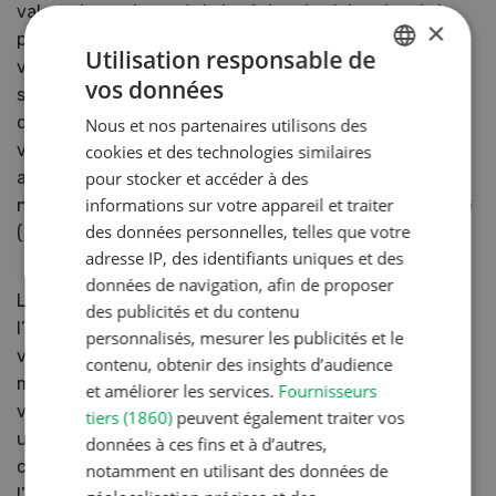
valeur de rendement de la région de plaine depuis le
×
premier guide d’estimation de 1979. Les niveaux de
Utilisation responsable de
valeur de 1976 à 2019 n’ont été calculés que
vos données
sporadiquement dans le cadre de la révision du guide
GERMAN
d’estimation. Le niveau de valeur de la version en
Nous et nos partenaires utilisons des
FRENCH
vigueur reflète la situation de 2014. Depuis lors, il a
cookies et des technologies similaires
augmenté de 44 %. A partir de l’année de base 2019, le
pour stocker et accéder à des
informations sur votre appareil et traiter
niveau de valeur sera calculé chaque année par l’OFAG
des données personnelles, telles que votre
(ligne bleue).
adresse IP, des identifiants uniques et des
données de navigation, afin de proposer
Le groupe de travail l’avait déjà reconnu lors de
des publicités et du contenu
l’élaboration du guide d’estimation actuellement en
personnalisés, mesurer les publicités et le
vigueur. Agroscope a donc été chargée d’élaborer une
contenu, obtenir des insights d’audience
méthode scientifique pour déterminer le niveau de la
et améliorer les services.
Fournisseurs
valeur de rendement. Celle-ci pourra servir de base à
tiers (1860)
peuvent également traiter vos
une prochaine révision dudit guide. Il conserve
données à ces fins et à d’autres,
cependant un rôle central dans l’évaluation de
notamment en utilisant des données de
l’entreprise agricole, puisqu’il permet une approche