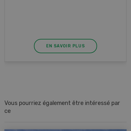
Blancs de poulet sauce épinards à la
crème. Bon à savoir : pour relever le goût,
agrémenter les tagliatelles d’un peu de beurre
fondu et de poivre.
EN SAVOIR PLUS
Vous pourriez également être intéressé par
ce