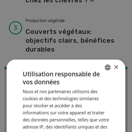
chez les chèvres ? »
Production végétale
Couverts végétaux:
objectifs clairs, bénéfices
durables
×
Utilisation responsable de
NOV
JAN
vos données
GERMAN
17
-
26
Nous et nos partenaires utilisons des
FRENCH
cookies et des technologies similaires
pour stocker et accéder à des
informations sur votre appareil et traiter
des données personnelles, telles que votre
adresse IP, des identifiants uniques et des