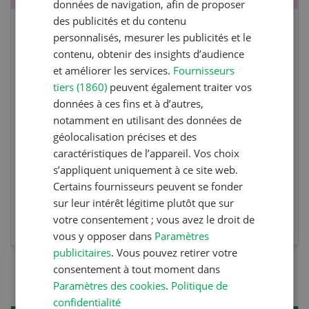
données de navigation, afin de proposer
des publicités et du contenu
Cours spécialisé Aquaculture
personnalisés, mesurer les publicités et le
contenu, obtenir des insights d’audience
et améliorer les services.
Fournisseurs
Vous élevez des poissons ou songez à le faire?
tiers (1860)
peuvent également traiter vos
Ce cours vous équipe du savoir nécessaire. Si
données à ces fins et à d’autres,
vous effectuez aussi un stage pratique, votre
notamment en utilisant des données de
diplôme est reconnu officiellement et vous
géolocalisation précises et des
habilite à détenir des poissons à titre
caractéristiques de l’appareil. Vos choix
professionnel.
s’appliquent uniquement à ce site web.
Certains fournisseurs peuvent se fonder
sur leur intérêt légitime plutôt que sur
EN SAVOIR PLUS
votre consentement ; vous avez le droit de
vous y opposer dans
Paramètres
publicitaires
. Vous pouvez retirer votre
consentement à tout moment dans
Paramètres des cookies
.
Politique de
confidentialité