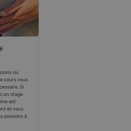
22
-
23
é
41e Championnat
d’Europe de labour à
Hallau/Wunderklingen
(SH)
ssons ou
Ce cours vous
essaire. Si
Championnat d’Europe de labour
i un stage
2026 en Suisse.
lôme est
ent et vous
es poissons à