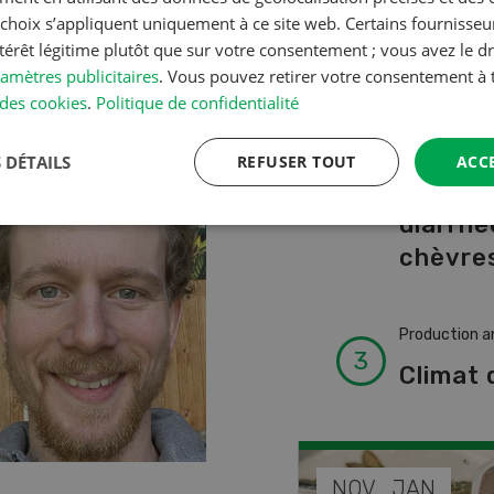
A à Z
s choix s’appliquent uniquement à ce site web. Certains fournisse
ntérêt légitime plutôt que sur votre consentement ; vous avez le dr
amètres publicitaires
. Vous pouvez retirer votre consentement 
Production a
hnau (BE)
des cookies
.
Politique de confidentialité
L’aide 
vétérin
 DÉTAILS
REFUSER TOUT
ACC
faire e
diarrhé
chèvres
Production a
Climat 
DÉC
NOV
JAN