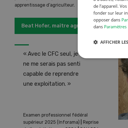
apprentissage d’agriculteur.
de l’appareil. Vo
fonder sur leur i
opposer dans
Par
Beat Hofer, maître agriculteur, 4917 Melc
dans
Paramètres 
AFFICHER LES
« Avec le CFC seul, je
ne me serais pas senti
capable de reprendre
une exploitation. »
Examen professionnel fédéral
supérieur 2025 (Inforama)
|
Reprise
NOV