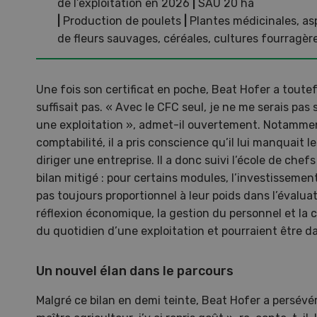
de l’exploitation en 2026
|
SAU 20 ha
08
|
Production de poulets
|
Plantes médicinales, as
de fleurs sauvages, céréales, cultures fourragèr
Une fois son certificat en poche, Beat Hofer a toutef
suffisait pas. « Avec le CFC seul, je ne me serais pas
Pays
une exploitation », admet-il ouvertement. Notamme
comptabilité, il a pris conscience qu’il lui manquait l
Une e
diriger une entreprise. Il a donc suivi l’école de chefs 
cons
bilan mitigé : pour certains modules, l’investissemen
monde
pas toujours proportionnel à leur poids dans l’évaluatio
roma
réflexion économique, la gestion du personnel et l
du quotidien d’une exploitation et pourraient être 
Un nouvel élan dans le parcours
Malgré ce bilan en demi teinte, Beat Hofer a persévé