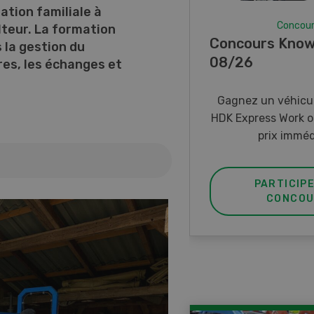
tation familiale à
Concou
lteur. La formation
Concours Know
 la gestion du
08/26
fres, les échanges et
Gagnez un véhicul
HDK Express Work o
prix imméd
PARTICIP
CONCOU