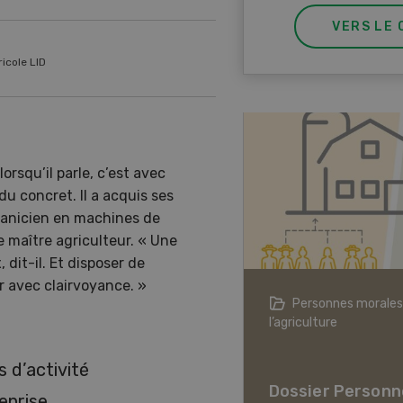
VERS LE 
icole LID
rsqu’il parle, c’est avec
u concret. Il a acquis ses
anicien en machines de
 maître agriculteur. « Une
dit-il. Et disposer de
r avec clairvoyance. »
agriculture à l’ère du changement
Personnes morales
ique
l’agriculture
er L’agriculture à l’ère
s d’activité
hangement climatique
Dossier Personn
eprise.