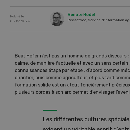
Renate Hodel
Publié le
Rédactrice, Service d'information agr
03.06.2026
Beat Hofer n’est pas un homme de grands discours : lo
calme, de manière factuelle et avec un sens certain d
connaissances étape par étape : d’abord comme méc
chantier, puis comme agriculteur, et plus tard comme
formation solide est un atout foncièrement précieux, 
plusieurs cordes à son arc permet d’envisager l’aveni
Une ferme entre de nouvelles
L’
mains
climat
Dossi
Les différentes cultures spéciale
du c
Une ferme entre de
exigent un véritable esprit d’entr