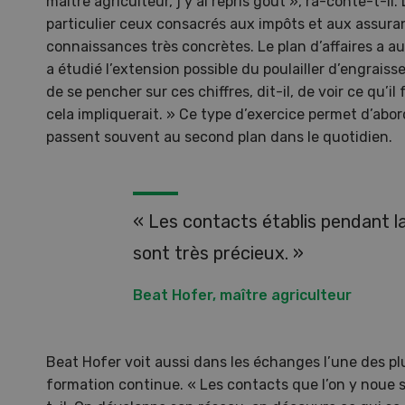
maître agriculteur, j’y ai repris goût », ra-conte-t-il
particulier ceux consacrés aux impôts et aux assuran
connaissances très concrètes. Le plan d’affaires a auss
a étudié l’extension possible du poulailler d’engraiss
de se pencher sur ces chiffres, dit-il, de voir ce qu’il
cela impliquerait. » Ce type d’exercice permet d’abo
passent souvent au second plan dans le quotidien.
« Les contacts établis pendant l
sont très précieux. »
Beat Hofer, maître agriculteur
Beat Hofer voit aussi dans les échanges l’une des pl
Gale
formation continue. « Les contacts que l’on y noue s