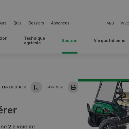
ours
Quiz
Dossiers
Annonces
ABO
INSC
tion
Technique
Gestion
Vie quotidienne
e
agricole
ger
ENREGISTRER
IMPRIMER
érer
une 2 e voie de