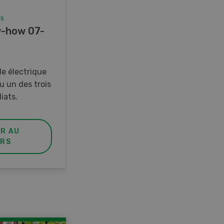
rs
Concours
-how 07-
Photo mystère 07-08/26
Gagnez l’un des cinq couteaux
de poche LANDI
e électrique
u un des trois
iats.
ER AU
PARTICIPER AU
RS
CONCOURS