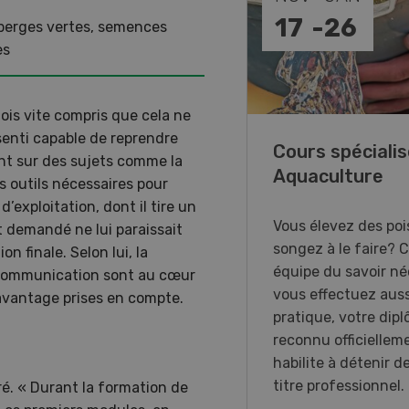
-
31
17
-
26
perges vertes, semences
es
ois vite compris que cela ne
 senti capable de reprendre
annes, on vous aime !
Cours spécialis
nt sur des sujets comme la
Aquaculture
es outils nécessaires pour
xposition immersive
d’exploitation, dont il tire un
acrée aux femmes du
Vous élevez des poi
t demandé ne lui paraissait
 agricole en Suisse
songez à le faire? 
n finale. Selon lui, la
nde.
équipe du savoir néc
a communication sont au cœur
vous effectuez auss
davantage prises en compte.
pratique, votre dip
reconnu officiellem
habilite à détenir d
titre professionnel.
ré. « Durant la formation de