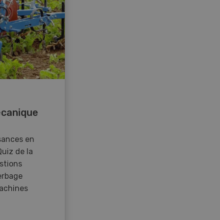
canique
sances en
Quiz de la
stions
erbage
achines