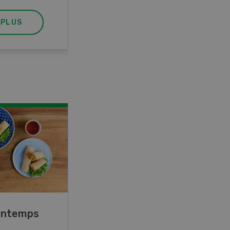
 PLUS
EN SAVOIR PLUS
rintemps
Blancs de poulet sauce
épinards à la crème