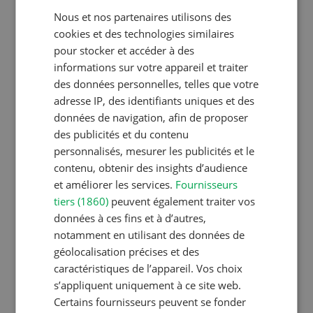
Nous et nos partenaires utilisons des
FRENCH
cookies et des technologies similaires
Production animale
pour stocker et accéder à des
informations sur votre appareil et traiter
L’aide du vétérinaire: «Que
des données personnelles, telles que votre
faire en cas de diarrhée
adresse IP, des identifiants uniques et des
chez les chèvres ? »
données de navigation, afin de proposer
des publicités et du contenu
personnalisés, mesurer les publicités et le
Production végétale
contenu, obtenir des insights d’audience
et améliorer les services.
Fournisseurs
Couverts végétaux:
tiers (1860)
peuvent également traiter vos
objectifs clairs, bénéfices
données à ces fins et à d’autres,
durables
notamment en utilisant des données de
géolocalisation précises et des
caractéristiques de l’appareil. Vos choix
Production animale
s’appliquent uniquement à ce site web.
Certains fournisseurs peuvent se fonder
Lutter efficacement contre