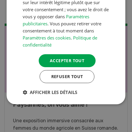
sur leur intérêt légitime plutôt que sur
la diarrhée des porcelets
votre consentement ; vous avez le droit de
vous y opposer dans
Paramètres
publicitaires
. Vous pouvez retirer votre
consentement à tout moment dans
NOV
JAN
Paramètres des cookies
.
Politique de
confidentialité
17
-
26
ACCEPTER TOUT
REFUSER TOUT
AFFICHER LES DÉTAILS
Cours spécialisé Aquaculture
Vous élevez des poissons ou songez à le faire?
Ce cours vous équipe du savoir nécessaire. Si