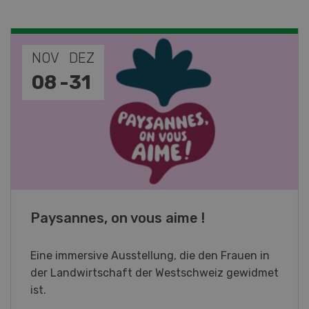
NOV
JAN
19
-
28
Fachkurs Aquakultur
Sind Sie in der Fischzucht tätig oder
interessieren Sie sich für das Thema? In
diesem Fall ist unser FBA-Weiterbildungskurs
die perfekte Wahl für Sie. Der Abschluss lässt