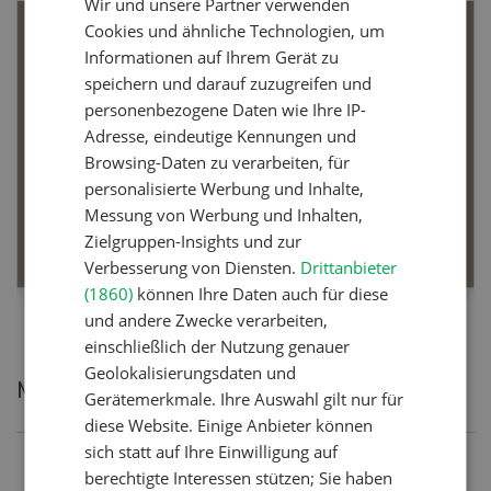
Wir und unsere Partner verwenden
FRENCH
Cookies und ähnliche Technologien, um
Bio-Artikel
Informationen auf Ihrem Gerät zu
speichern und darauf zuzugreifen und
personenbezogene Daten wie Ihre IP-
Adresse, eindeutige Kennungen und
Browsing-Daten zu verarbeiten, für
Dossier Bio-Artikel
personalisierte Werbung und Inhalte,
Messung von Werbung und Inhalten,
MEHR ERFAHREN
Zielgruppen-Insights und zur
Verbesserung von Diensten.
Drittanbieter
(1860)
können Ihre Daten auch für diese
und andere Zwecke verarbeiten,
einschließlich der Nutzung genauer
Geolokalisierungsdaten und
Meistgelesene Artikel
Gerätemerkmale. Ihre Auswahl gilt nur für
diese Website. Einige Anbieter können
sich statt auf Ihre Einwilligung auf
Nutztiere
berechtigte Interessen stützen; Sie haben