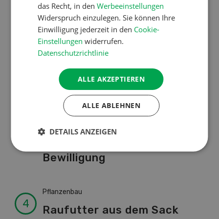
das Recht, in den
Werbeeinstellungen
Schweizer Kuhnamen: Liste
Widerspruch einzulegen. Sie können Ihre
von A-Z
Einwilligung jederzeit in den
Cookie-
Einstellungen
widerrufen.
Datenschutzrichtlinie
Pflanzenbau
Erst das Ziel, dann die
ALLE AKZEPTIEREN
Zwischenfrucht
ALLE ABLEHNEN
Betriebsführung
DETAILS ANZEIGEN
Kein Dauergarten ohne
Bewilligung
Pflanzenbau
Raufutter aus dem Sack