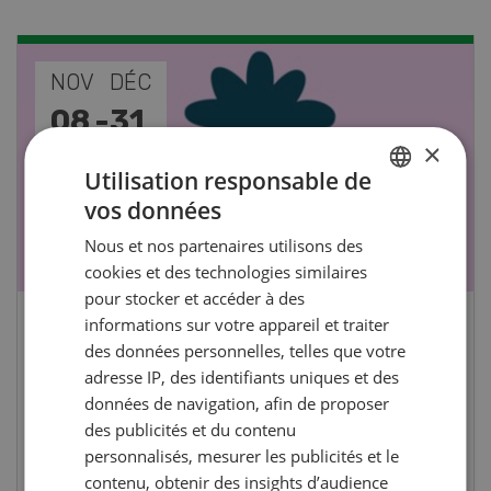
NOV
JAN
17
-
26
×
Utilisation responsable de
vos données
GERMAN
Nous et nos partenaires utilisons des
FRENCH
cookies et des technologies similaires
pour stocker et accéder à des
informations sur votre appareil et traiter
Cours spécialisé Aquaculture
des données personnelles, telles que votre
adresse IP, des identifiants uniques et des
Vous élevez des poissons ou songez à le faire?
données de navigation, afin de proposer
Ce cours vous équipe du savoir nécessaire. Si
des publicités et du contenu
vous effectuez aussi un stage pratique, votre
personnalisés, mesurer les publicités et le
diplôme est reconnu officiellement et vous
contenu, obtenir des insights d’audience