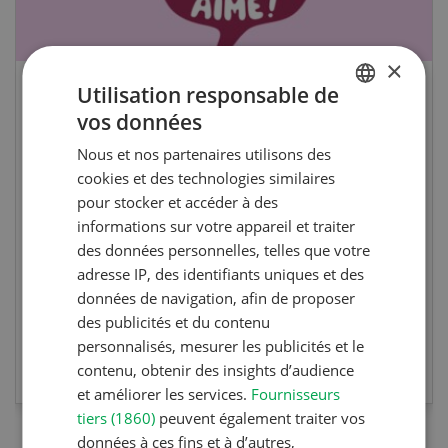
×
Utilisation responsable de
Cours spécialisé Aquaculture
vos données
GERMAN
Nous et nos partenaires utilisons des
Vous élevez des poissons ou songez à le faire?
FRENCH
cookies et des technologies similaires
de.
Ce cours vous équipe du savoir nécessaire. Si
pour stocker et accéder à des
vous effectuez aussi un stage pratique, votre
informations sur votre appareil et traiter
diplôme est reconnu officiellement et vous
des données personnelles, telles que votre
habilite à détenir des poissons à titre
adresse IP, des identifiants uniques et des
professionnel.
données de navigation, afin de proposer
des publicités et du contenu
personnalisés, mesurer les publicités et le
EN SAVOIR PLUS
contenu, obtenir des insights d’audience
et améliorer les services.
Fournisseurs
tiers (1860)
peuvent également traiter vos
données à ces fins et à d’autres,