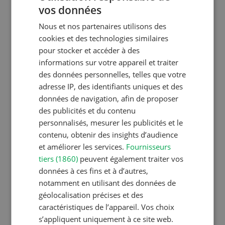
vos données
Noms de vaches en Suisse :
GERMAN
liste de A à Z
Nous et nos partenaires utilisons des
FRENCH
cookies et des technologies similaires
pour stocker et accéder à des
informations sur votre appareil et traiter
Production animale
des données personnelles, telles que votre
L’aide du vétérinaire: «Que
adresse IP, des identifiants uniques et des
faire en cas de diarrhée
données de navigation, afin de proposer
chez les chèvres ? »
des publicités et du contenu
personnalisés, mesurer les publicités et le
contenu, obtenir des insights d’audience
et améliorer les services.
Fournisseurs
Production végétale
tiers (1860)
peuvent également traiter vos
Couverts végétaux:
données à ces fins et à d’autres,
objectifs clairs, bénéfices
notamment en utilisant des données de
durables
géolocalisation précises et des
caractéristiques de l’appareil. Vos choix
s’appliquent uniquement à ce site web.