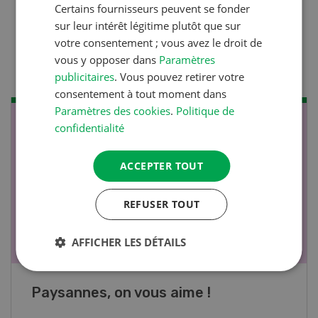
Production animale
Certains fournisseurs peuvent se fonder
sur leur intérêt légitime plutôt que sur
Lutter efficacement contre
votre consentement ; vous avez le droit de
la diarrhée des porcelets
vous y opposer dans
Paramètres
publicitaires
. Vous pouvez retirer votre
consentement à tout moment dans
Paramètres des cookies
.
Politique de
NOV
JAN
confidentialité
17
-
26
ACCEPTER TOUT
REFUSER TOUT
AFFICHER LES DÉTAILS
Cours spécialisé Aquaculture