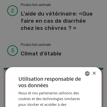
Production animale
L’aide du vétérinaire: «Que
faire en cas de diarrhée
chez les chèvres ? »
Production animale
Climat d’étable
×
NOV
JAN
Utilisation responsable de
vos données
17
-
26
GERMAN
Nous et nos partenaires utilisons des
FRENCH
cookies et des technologies similaires
pour stocker et accéder à des