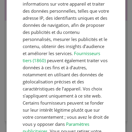
informations sur votre appareil et traiter
des données personnelles, telles que votre
adresse IP, des identifiants uniques et des
données de navigation, afin de proposer
des publicités et du contenu
Cours spécialisé Aquaculture
personnalisés, mesurer les publicités et le
contenu, obtenir des insights d’audience
Vous élevez des poissons ou songez à le faire?
et améliorer les services.
Fournisseurs
Ce cours vous équipe du savoir nécessaire. Si
tiers (1860)
peuvent également traiter vos
vous effectuez aussi un stage pratique, votre
données à ces fins et à d’autres,
diplôme est reconnu officiellement et vous
notamment en utilisant des données de
habilite à détenir des poissons à titre
géolocalisation précises et des
professionnel.
caractéristiques de l’appareil. Vos choix
s’appliquent uniquement à ce site web.
Certains fournisseurs peuvent se fonder
EN SAVOIR PLUS
sur leur intérêt légitime plutôt que sur
votre consentement ; vous avez le droit de
vous y opposer dans
Paramètres
publicitaires
. Vous pouvez retirer votre