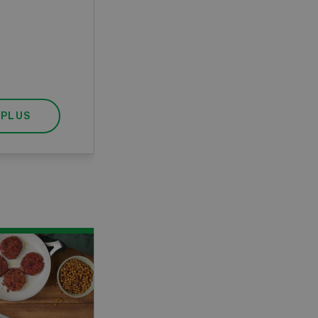
pratique, votre diplôme est
reconnu officiellement et vous
habilite à détenir des poissons à
titre professionnel.
 PLUS
EN SAVOIR PLUS