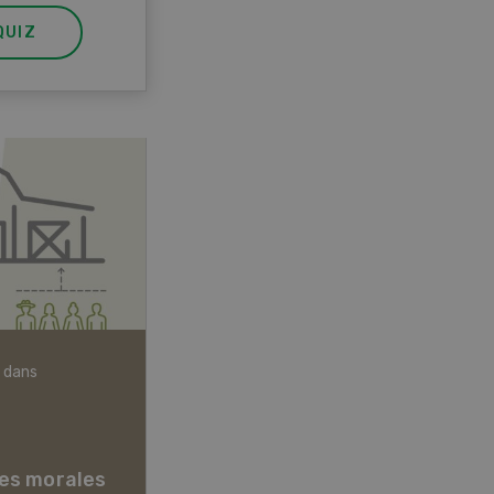
QUIZ
 dans
Articles biologiques
es morales