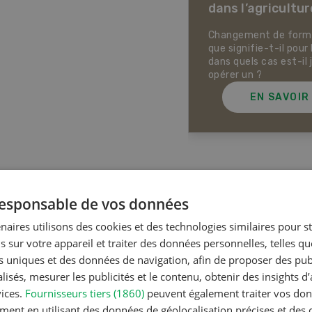
dans l’agricultur
ectives pour la production
ale et la production animale
sse. Pistes pour se protéger
Changement de forme 
 la chaleur, la sécheresse ainsi
que signifie-t-il pour 
ontre les phénomènes
dans quels cas est-il 
rologiques extrêmes.
opérer un ?
EN SAVOIR PLUS
EN SAVOIR
Articles les plus lue
 responsable de vos données
naires utilisons des cookies et des technologies similaires pour s
s sur votre appareil et traiter des données personnelles, telles q
Production a
nts uniques et des données de navigation, afin de proposer des publ
Noms d
isés, mesurer les publicités et le contenu, obtenir des insights d
en Suiss
vices.
Fournisseurs tiers (1860)
peuvent également traiter vos donn
ment en utilisant des données de géolocalisation précises et des 