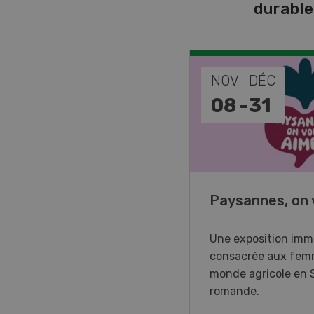
durabl
EP
NOV
DÉC
-
11
08
-
31
o Days 2026
Paysannes, on 
r Forstmaschinen vous
Une exposition imm
e aux DemoDays 2026 à
consacrée aux fem
isbach pour des
monde agricole en 
strations en direct et la
romande.
ère suisse du nouveau