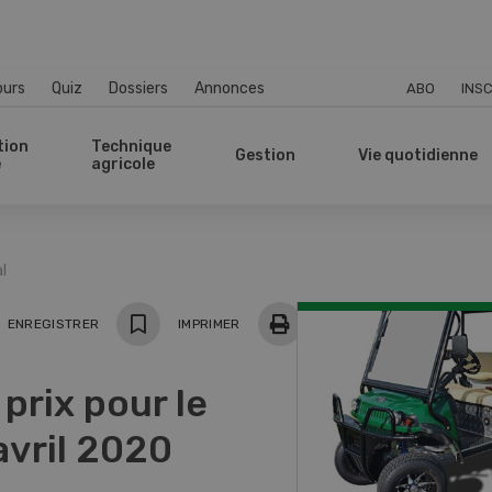
ours
Quiz
Dossiers
Annonces
ABO
INSC
tion
Technique
Gestion
Vie quotidienne
e
agricole
l
ger
ENREGISTRER
IMPRIMER
prix pour le
’avril 2020