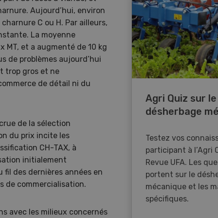
arnure. Aujourd’hui, environ
charnure C ou H. Par ailleurs,
onstante. La moyenne
ux MT, et a augmenté de 10 kg
us de problèmes aujourd’hui
t trop gros et ne
 commerce de détail ni du
Agri Quiz sur le
désherbage mé
crue de la sélection
n du prix incite les
Testez vos connais
ssification CH-TAX, à
participant à l’Agri 
sation initialement
Revue UFA. Les que
 fil des dernières années en
portent sur le désh
s de commercialisation.
mécanique et les m
spécifiques.
ns avec les milieux concernés