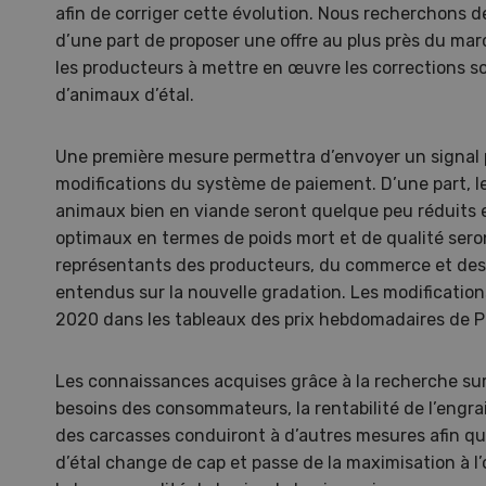
afin de corriger cette évolution. Nous recherchons 
d’une part de proposer une offre au plus près du marc
les producteurs à mettre en œuvre les corrections s
d’animaux d’étal.
Une première mesure permettra d’envoyer un signal p
modifications du système de paiement. D’une part, l
animaux bien en viande seront quelque peu réduits e
optimaux en termes de poids mort et de qualité ser
représentants des producteurs, du commerce et des 
entendus sur la nouvelle gradation. Les modifications
2020 dans les tableaux des prix hebdomadaires de P
Une ferme entre de nouvelles
L’
Les connaissances acquises grâce à la recherche sur
mains
climat
besoins des consommateurs, la rentabilité de l’engra
Dossi
des carcasses conduiront à d’autres mesures afin q
du c
d’étal change de cap et passe de la maximisation à l’
Une ferme entre de