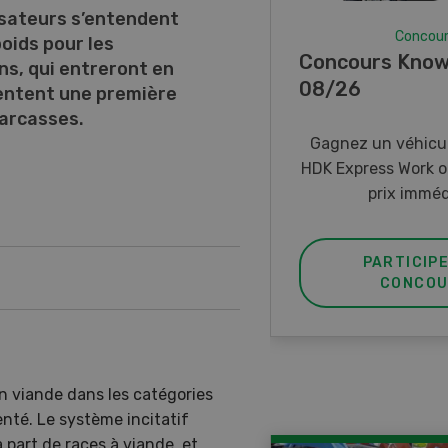
isateurs s’entendent
Concou
poids pour les
Concours Know
ns, qui entreront en
08/26
sentent une première
carcasses.
Gagnez un véhicul
HDK Express Work o
prix imméd
PARTICIP
CONCOU
en viande dans les catégories
té. Le système incitatif
 part de races à viande, et