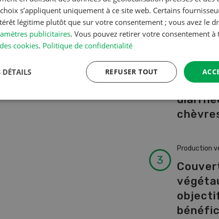
A à Z
s choix s’appliquent uniquement à ce site web. Certains fournisse
ntérêt légitime plutôt que sur votre consentement ; vous avez le dr
amètres publicitaires
. Vous pouvez retirer votre consentement 
Production a
des cookies
.
Politique de confidentialité
L’aide 
vétérin
 DÉTAILS
REFUSER TOUT
ACC
faire e
diarrhé
chèvres
Production v
Couver
végéta
objectif
bénéfi