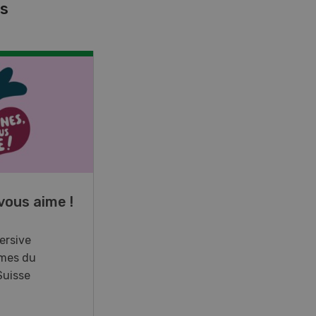
es
NOV
JAN
17
-
26
vous aime !
Cours spécialisé
Aquaculture
ersive
mes du
Vous élevez des poissons ou
Suisse
songez à le faire? Ce cours vous
équipe du savoir nécessaire. Si
vous effectuez aussi un stage