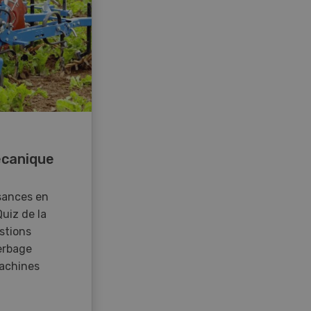
canique
sances en
Quiz de la
stions
erbage
achines