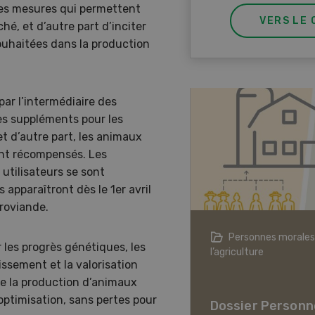
des mesures qui permettent
VERS LE 
hé, et d’autre part d’inciter
ouhaitées dans la production
ar l’intermédiaire des
es suppléments pour les
t d’autre part, les animaux
ont récompensés. Les
utilisateurs se sont
 apparaîtront dès le 1er avril
roviande.
agriculture à l’ère du changement
Personnes morales
 les progrès génétiques, les
ique
l’agriculture
issement et la valorisation
er L’agriculture à l’ère
ue la production d’animaux
hangement climatique
optimisation, sans pertes pour
Dossier Personn