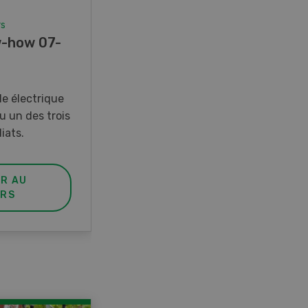
rs
Concours
-how 07-
Photo mystère 07-08/26
Gagnez l’un des cinq couteaux
de poche LANDI
e électrique
u un des trois
iats.
ER AU
PARTICIPER AU
RS
CONCOURS