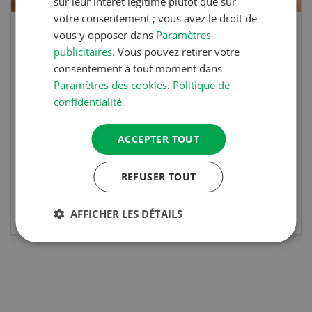
sur leur intérêt légitime plutôt que sur
votre consentement ; vous avez le droit de
vous y opposer dans
Paramètres
Rouleaux de printemps
publicitaires
. Vous pouvez retirer votre
consentement à tout moment dans
Rouleaux de printemps aux poulet
Paramètres des cookies
.
Politique de
confidentialité
ACCEPTER TOUT
REFUSER TOUT
EN SAVOIR PLUS
AFFICHER LES DÉTAILS