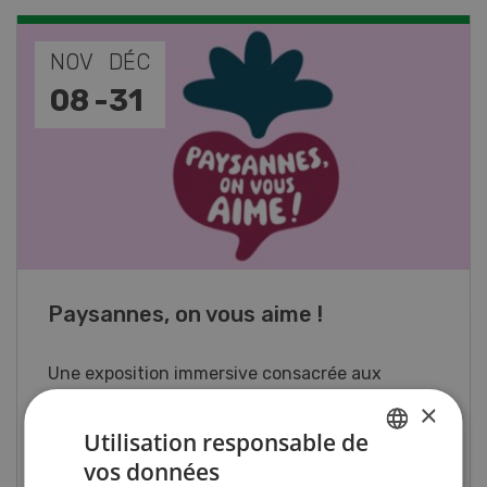
NOV
DÉC
08
-
31
Paysannes, on vous aime !
Une exposition immersive consacrée aux
femmes du monde agricole en Suisse romande.
×
Utilisation responsable de
vos données
GERMAN