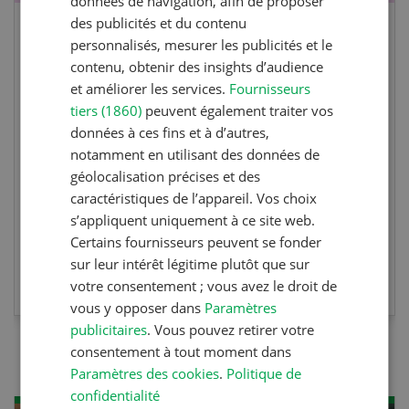
données de navigation, afin de proposer
des publicités et du contenu
Cours spécialisé Aquaculture
personnalisés, mesurer les publicités et le
contenu, obtenir des insights d’audience
et améliorer les services.
Fournisseurs
Vous élevez des poissons ou songez à le faire?
tiers (1860)
peuvent également traiter vos
Ce cours vous équipe du savoir nécessaire. Si
données à ces fins et à d’autres,
vous effectuez aussi un stage pratique, votre
notamment en utilisant des données de
diplôme est reconnu officiellement et vous
géolocalisation précises et des
habilite à détenir des poissons à titre
caractéristiques de l’appareil. Vos choix
professionnel.
s’appliquent uniquement à ce site web.
Certains fournisseurs peuvent se fonder
sur leur intérêt légitime plutôt que sur
EN SAVOIR PLUS
votre consentement ; vous avez le droit de
vous y opposer dans
Paramètres
publicitaires
. Vous pouvez retirer votre
consentement à tout moment dans
Paramètres des cookies
.
Politique de
confidentialité