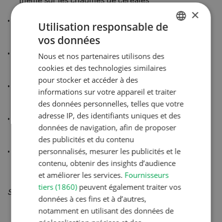
même sur les chaumes de céréales
×
Meilleure répartition de la paille et production de
Utilisation responsable de
terre fine grâce à la herse
vos données
GERMAN
Rappui optimal avec le rouleau suiveur pour une
Nous et nos partenaires utilisons des
FRENCH
levée sûre
cookies et des technologies similaires
pour stocker et accéder à des
Évaporation nettement réduite par rapport à
informations sur votre appareil et traiter
d'autres procédés
des données personnelles, telles que votre
adresse IP, des identifiants uniques et des
Rendement très élevé avec une consommation de
données de navigation, afin de proposer
carburant réduite
des publicités et du contenu
personnalisés, mesurer les publicités et le
Coûts d'usure réduits grâce aux lames réversibles
contenu, obtenir des insights d’audience
=> durée de vie doublée.
et améliorer les services.
Fournisseurs
tiers (1860)
peuvent également traiter vos
Source : Amazone
données à ces fins et à d’autres,
notamment en utilisant des données de