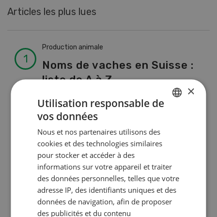
Articles les plus lues
Production animale
Noms de vaches en Suisse :
liste de A à Z
×
Utilisation responsable de
vos données
Production animale
GERMAN
L’aide du vétérinaire: «Que
Nous et nos partenaires utilisons des
FRENCH
cookies et des technologies similaires
faire en cas de diarrhée
pour stocker et accéder à des
chez les chèvres ? »
informations sur votre appareil et traiter
des données personnelles, telles que votre
adresse IP, des identifiants uniques et des
Production animale
données de navigation, afin de proposer
Climat d’étable
des publicités et du contenu