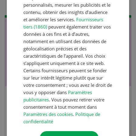
personnalisés, mesurer les publicités et le
contenu, obtenir des insights d’audience
et améliorer les services.
Fournisseurs
tiers (1860)
peuvent également traiter vos
NOV
JAN
données à ces fins et à d’autres,
17
-
26
notamment en utilisant des données de
géolocalisation précises et des
caractéristiques de l’appareil. Vos choix
s’appliquent uniquement à ce site web.
Certains fournisseurs peuvent se fonder
sur leur intérêt légitime plutôt que sur
votre consentement ; vous avez le droit de
vous y opposer dans
Paramètres
Cours spécialisé Aquaculture
publicitaires
. Vous pouvez retirer votre
consentement à tout moment dans
Paramètres des cookies
.
Politique de
Vous élevez des poissons ou songez à le faire?
confidentialité
Ce cours vous équipe du savoir nécessaire. Si
vous effectuez aussi un stage pratique, votre