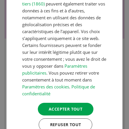
tiers (1860)
peuvent également traiter vos
données à ces fins et à d’autres,
notamment en utilisant des données de
géolocalisation précises et des
caractéristiques de l’appareil. Vos choix
s’appliquent uniquement à ce site web.
Certains fournisseurs peuvent se fonder
Cours spécialisé Aquaculture
sur leur intérêt légitime plutôt que sur
votre consentement ; vous avez le droit de
vous y opposer dans
Paramètres
Vous élevez des poissons ou songez à le faire?
publicitaires
. Vous pouvez retirer votre
Ce cours vous équipe du savoir nécessaire. Si
consentement à tout moment dans
vous effectuez aussi un stage pratique, votre
Paramètres des cookies
.
Politique de
diplôme est reconnu officiellement et vous
confidentialité
habilite à détenir des poissons à titre
professionnel.
ACCEPTER TOUT
EN SAVOIR PLUS
REFUSER TOUT