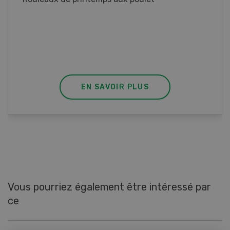
Blancs de poulet sauce épinards à la
crème. Bon à savoir : pour relever le goût,
agrémenter les tagliatelles d’un peu de beurre
fondu et de poivre.
EN SAVOIR PLUS
Vous pourriez également être intéressé par
ce