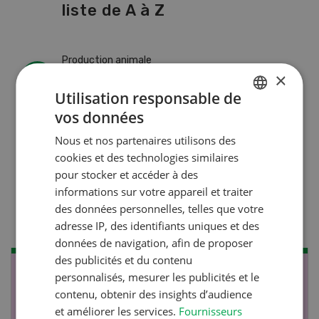
liste de A à Z
Production animale
×
L’aide du vétérinaire: «Que
Utilisation responsable de
faire en cas de diarrhée
vos données
GERMAN
chez les chèvres ? »
Nous et nos partenaires utilisons des
FRENCH
cookies et des technologies similaires
pour stocker et accéder à des
Production animale
informations sur votre appareil et traiter
Climat d’étable
des données personnelles, telles que votre
adresse IP, des identifiants uniques et des
données de navigation, afin de proposer
des publicités et du contenu
personnalisés, mesurer les publicités et le
NOV
JAN
contenu, obtenir des insights d’audience
17
-
26
et améliorer les services.
Fournisseurs