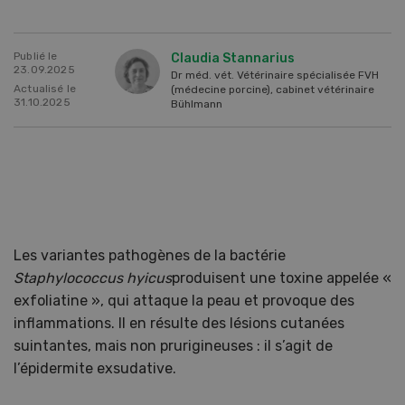
Publié le
Claudia Stannarius
23.09.2025
Dr méd. vét. Vétérinaire spécialisée FVH
Actualisé le
(médecine porcine), cabinet vétérinaire
31.10.2025
Bühlmann
Les variantes pathogènes de la bactérie
Staphylococcus hyicus
produisent une toxine appelée «
exfoliatine », qui attaque la peau et provoque des
inflammations. Il en résulte des lésions cutanées
suintantes, mais non prurigineuses : il s’agit de
l’épidermite exsudative.