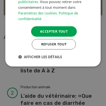
publicitaires
. Vous pouvez retirer votre
EN SAVOIR PLUS
consentement à tout moment dans
Paramètres des cookies
.
Politique de
confidentialité
ACCEPTER TOUT
Articles les plus lues
REFUSER TOUT
Production animale
AFFICHER LES DÉTAILS
Noms de vaches en Suisse :
liste de A à Z
Production animale
L’aide du vétérinaire: «Que
faire en cas de diarrhée