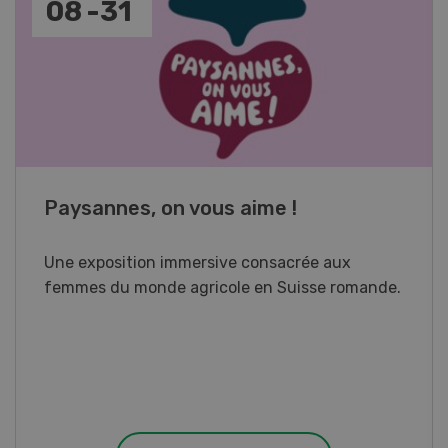
17
-
26
Cours spécialisé Aquaculture
Vous élevez des poissons ou songez à le faire?
Ce cours vous équipe du savoir nécessaire. Si
vous effectuez aussi un stage pratique, votre
diplôme est reconnu officiellement et vous
habilite à détenir des poissons à titre
professionnel.