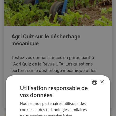
Agri Quiz sur le désherbage
mécanique
Testez vos connaissances en participant à
l’Agri Quiz de la Revue UFA. Les questions
portent sur le désherbage mécanique et les
machines spécifiques.
×
Utilisation responsable de
vos données
VERS LE QUIZ
GERMAN
Nous et nos partenaires utilisons des
FRENCH
cookies et des technologies similaires
pour stocker et accéder à des