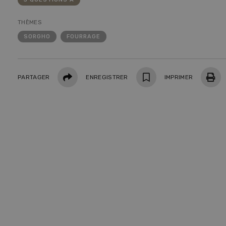
THÈMES
SORGHO
FOURRAGE
S
10
Partager
PARTAGER
ENREGISTRER
IMPRIMER
Dem
Kelle
invit
Wiedl
démon
premi