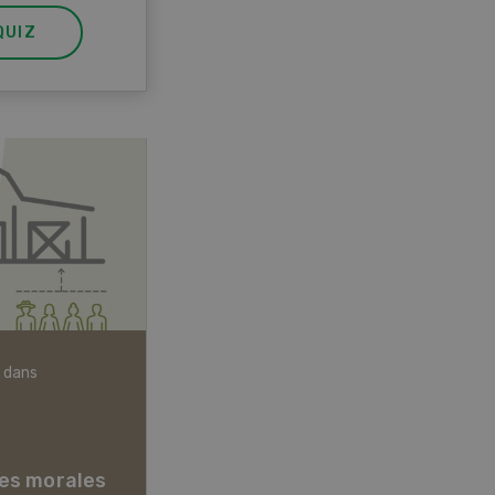
QUIZ
 dans
Articles biologiques
es morales