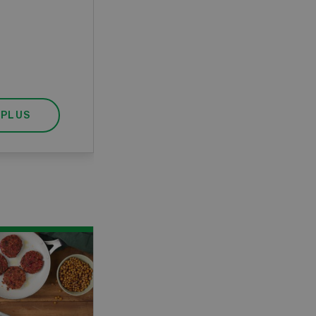
pratique, votre diplôme est
reconnu officiellement et vous
habilite à détenir des poissons à
titre professionnel.
 PLUS
EN SAVOIR PLUS