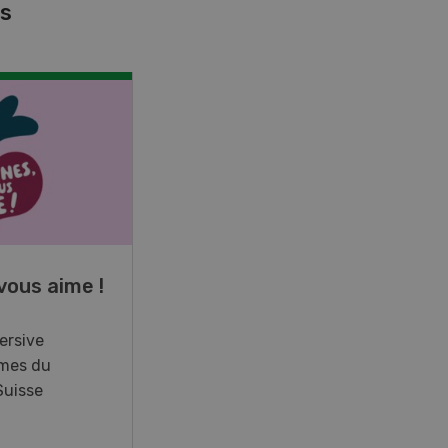
es
NOV
JAN
17
-
26
vous aime !
Cours spécialisé
Aquaculture
ersive
mes du
Vous élevez des poissons ou
Suisse
songez à le faire? Ce cours vous
équipe du savoir nécessaire. Si
vous effectuez aussi un stage