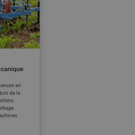
canique
sances en
Quiz de la
stions
erbage
achines