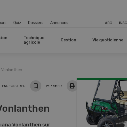
ours
Quiz
Dossiers
Annonces
ABO
INSC
tion
Technique
Gestion
Vie quotidienne
e
agricole
a Vonlanthen
ger
ENREGISTRER
IMPRIMER
 Vonlanthen
ziana Vonlanthen sur