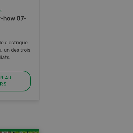
rs
Concours
-how 07-
Photo mystère 07-08/26
Gagnez l’un des cinq couteaux
de poche LANDI
e électrique
u un des trois
iats.
ER AU
PARTICIPER AU
RS
CONCOURS