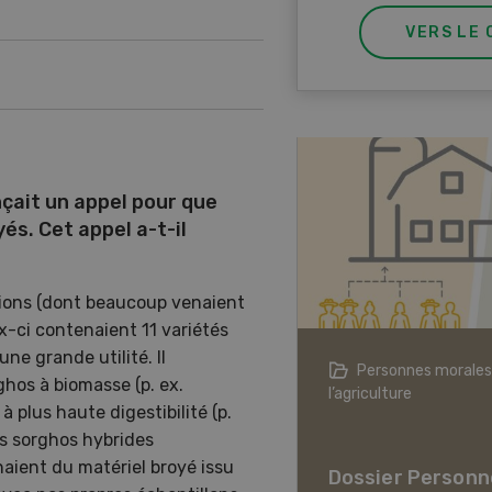
VERS LE 
nçait un appel pour que
és. Cet appel a-t-il
ations (dont beaucoup venaient
-ci contenaient 11 variétés
une grande utilité. Il
agriculture à l’ère du changement
Personnes morales
rghos à biomasse (p. ex.
ique
l’agriculture
 plus haute digestibilité (p.
er L’agriculture à l’ère
les sorghos hybrides
hangement climatique
aient du matériel broyé issu
Dossier Personn