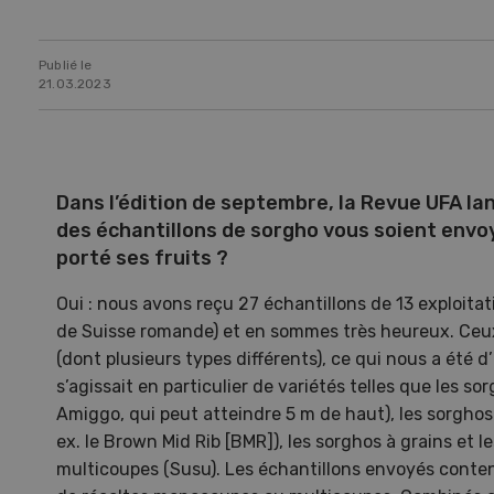
Publié le
21.03.2023
Dans l’édition de septembre, la Revue UFA la
des échantillons de sorgho vous soient envoy
porté ses fruits ?
Oui : nous avons reçu 27 échantillons de 13 exploit
de Suisse romande) et en sommes très heureux. Ceux
(dont plusieurs types différents), ce qui nous a été d’
Une ferme entre de nouvelles
L’
s’agissait en particulier de variétés telles que les so
mains
climat
Amiggo, qui peut atteindre 5 m de haut), les sorghos à
Dossi
ex. le Brown Mid Rib [BMR]), les sorghos à grains et 
du c
multicoupes (Susu). Les échantillons envoyés conten
Une ferme entre de