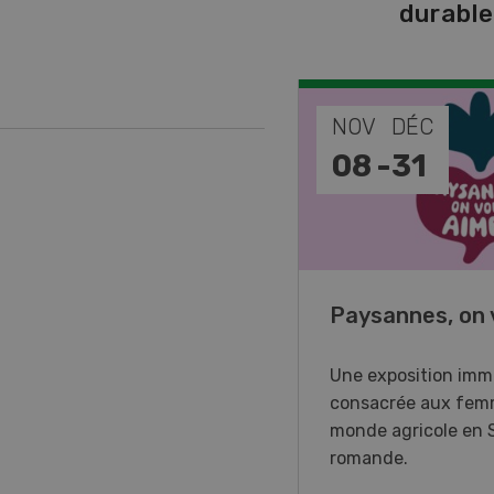
durabl
EP
NOV
DÉC
-
11
08
-
31
o Days 2026
Paysannes, on 
r Forstmaschinen vous
Une exposition imm
e aux DemoDays 2026 à
consacrée aux fem
isbach pour des
monde agricole en 
strations en direct et la
romande.
ère suisse du nouveau