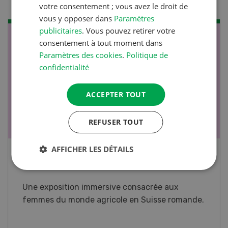
votre consentement ; vous avez le droit de
vous y opposer dans
Paramètres
publicitaires
. Vous pouvez retirer votre
NOV
JAN
consentement à tout moment dans
Paramètres des cookies
.
Politique de
17
-
26
confidentialité
ACCEPTER TOUT
REFUSER TOUT
AFFICHER LES DÉTAILS
Cours spécialisé Aquaculture
Vous élevez des poissons ou songez à le faire?
Ce cours vous équipe du savoir nécessaire. Si
vous effectuez aussi un stage pratique, votre
diplôme est reconnu officiellement et vous