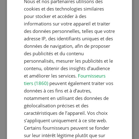
Nous et nos partenaires utilisons des
FRENCH
Production animale
cookies et des technologies similaires
pour stocker et accéder à des
L’aide du vétérinaire: «Que
informations sur votre appareil et traiter
faire en cas de diarrhée
des données personnelles, telles que votre
chez les chèvres ? »
adresse IP, des identifiants uniques et des
données de navigation, afin de proposer
des publicités et du contenu
Production végétale
personnalisés, mesurer les publicités et le
contenu, obtenir des insights d’audience
Couverts végétaux:
et améliorer les services.
Fournisseurs
objectifs clairs, bénéfices
tiers (1860)
peuvent également traiter vos
durables
données à ces fins et à d’autres,
notamment en utilisant des données de
géolocalisation précises et des
Production animale
caractéristiques de l’appareil. Vos choix
s’appliquent uniquement à ce site web.
Lutter efficacement contre
Certains fournisseurs peuvent se fonder
la diarrhée des porcelets
sur leur intérêt légitime plutôt que sur