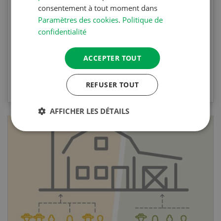
Testez vos connaissances en participant à
consentement à tout moment dans
l’Agri Quiz de la Revue UFA. Les questions
Paramètres des cookies
.
Politique de
portent sur le désherbage mécanique et les
confidentialité
machines spécifiques.
ACCEPTER TOUT
VERS LE QUIZ
REFUSER TOUT
AFFICHER LES DÉTAILS