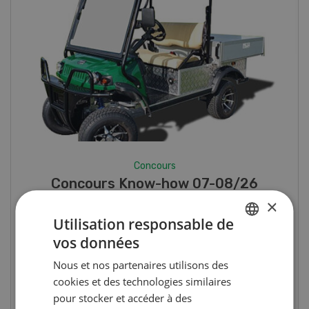
Concours
Photo mystère 07-08/26
×
Utilisation responsable de
Gagnez l’un des cinq couteaux de poche LANDI
vos données
GERMAN
Nous et nos partenaires utilisons des
FRENCH
cookies et des technologies similaires
PARTICIPER AU CONCOURS
pour stocker et accéder à des