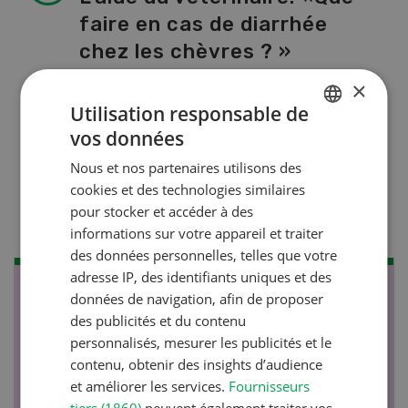
faire en cas de diarrhée
chez les chèvres ? »
×
Utilisation responsable de
Production végétale
vos données
GERMAN
Couverts végétaux:
Nous et nos partenaires utilisons des
objectifs clairs, bénéfices
FRENCH
cookies et des technologies similaires
durables
pour stocker et accéder à des
informations sur votre appareil et traiter
des données personnelles, telles que votre
adresse IP, des identifiants uniques et des
NOV
JAN
données de navigation, afin de proposer
des publicités et du contenu
17
-
26
personnalisés, mesurer les publicités et le
contenu, obtenir des insights d’audience
et améliorer les services.
Fournisseurs
tiers (1860)
peuvent également traiter vos