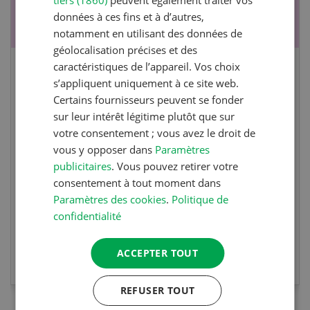
données à ces fins et à d’autres,
notamment en utilisant des données de
géolocalisation précises et des
caractéristiques de l’appareil. Vos choix
Cours spécialisé Aquaculture
s’appliquent uniquement à ce site web.
Certains fournisseurs peuvent se fonder
Vous élevez des poissons ou songez à le faire?
sur leur intérêt légitime plutôt que sur
Ce cours vous équipe du savoir nécessaire. Si
votre consentement ; vous avez le droit de
vous effectuez aussi un stage pratique, votre
vous y opposer dans
Paramètres
publicitaires
. Vous pouvez retirer votre
diplôme est reconnu officiellement et vous
consentement à tout moment dans
habilite à détenir des poissons à titre
Paramètres des cookies
.
Politique de
professionnel.
confidentialité
EN SAVOIR PLUS
ACCEPTER TOUT
REFUSER TOUT