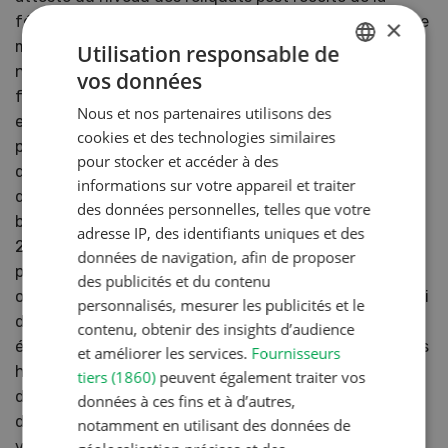
féverole, mais aussi du potentiel de perte par lessivage
×
même en SD si l’implantation de l’orge était réalisée
Utilisation responsable de
normalement et sans couvert d’interculture. Outre le
vos données
GERMAN
fait d’aider à capter plus rapidement l’azote résiduelle
Nous et nos partenaires utilisons des
FRENCH
et d’augmenter la production de biomasse, la féverole
cookies et des technologies similaires
permet également de faire entrer par fixation encore
pour stocker et accéder à des
quelques unités d’azote supplémentaires sans risque
informations sur votre appareil et traiter
de compétition avec la céréale sur cette ressource. Le
des données personnelles, telles que votre
broyage d’automne qui a été introduit à l’automne
adresse IP, des identifiants uniques et des
2016 est cependant un levier très important qui a
données de navigation, afin de proposer
permis de sécuriser cet itinéraire technique à la fois
des publicités et du contenu
original et extrêmement efficient. Il permet aujourd’hui
personnalisés, mesurer les publicités et le
de réguler la végétation et d’éviter des montées en
contenu, obtenir des insights d’audience
épis, il « nettoie » la parcelle et permet une reprise plus
et améliorer les services.
Fournisseurs
homogène au printemps. Enfin, il accélère le recyclage
tiers (1860)
peuvent également traiter vos
de la fertilité captée dans la végétation pour une
données à ces fins et à d’autres,
dynamisation de l’activité biologique et une meilleure
notamment en utilisant des données de
valorisation au printemps.