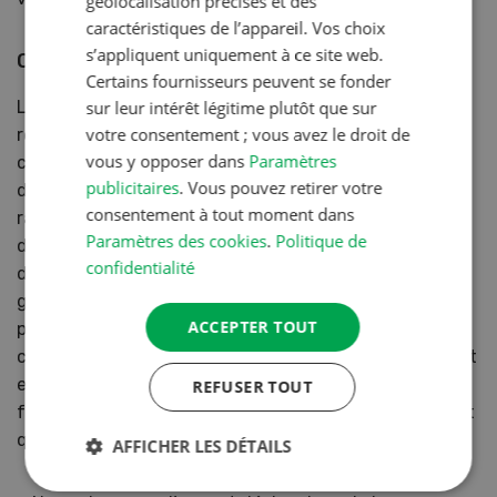
géolocalisation précises et des
caractéristiques de l’appareil. Vos choix
s’appliquent uniquement à ce site web.
Oberacker
Certains fournisseurs peuvent se fonder
sur leur intérêt légitime plutôt que sur
Le semis est toujours réalisé immédiatement après la
votre consentement ; vous avez le droit de
récolte de la féverole, quelle que soit la date de celle-
vous y opposer dans
Paramètres
ci, pour éviter un glyphosate et limiter le
publicitaires
. Vous pouvez retirer votre
développement du salissement à l’automne. La levée
consentement à tout moment dans
rapide de la céréale à cette époque permet de prendre
Paramètres des cookies
.
Politique de
de vitesse beaucoup d’adventices, en particulier les
confidentialité
dicotylédones avec ce type de précédent. Les
graminées d’automne, quant à elles, n’arriveront que
ACCEPTER TOUT
plus tard alors que l’orge est bien établie et très
concurrentielle. Les repousses de féveroles s’installent
en revanche très bien, en SD comme en labour et
REFUSER TOUT
fournissent un bon complément de végétation en tant
que plantes compagnes.
AFFICHER LES DÉTAILS