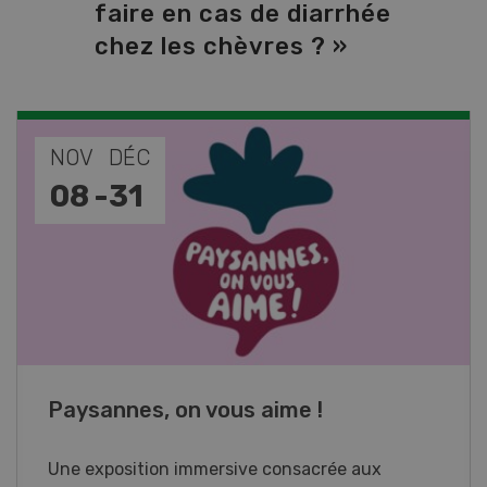
faire en cas de diarrhée
chez les chèvres ? »
NOV
JAN
17
-
26
Cours spécialisé Aquaculture
Vous élevez des poissons ou songez à le faire?