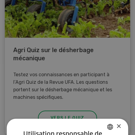
Agri Quiz sur le désherbage
mécanique
Testez vos connaissances en participant à
l’Agri Quiz de la Revue UFA. Les questions
portent sur le désherbage mécanique et les
machines spécifiques.
VERS LE QUIZ
×
Utilisation responsable de