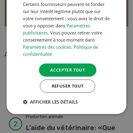
Certains fournisseurs peuvent se fonder
sur leur intérêt légitime plutôt que sur
EN SAVOIR PLUS
votre consentement ; vous avez le droit de
vous y opposer dans
Paramètres
publicitaires
. Vous pouvez retirer votre
consentement à tout moment dans
Paramètres des cookies
.
Politique de
Articles les plus lues
confidentialité
ACCEPTER TOUT
Production animale
REFUSER TOUT
Noms de vaches en Suisse :
liste de A à Z
AFFICHER LES DÉTAILS
Production animale
L’aide du vétérinaire: «Que