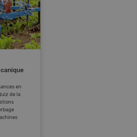
canique
sances en
Quiz de la
stions
erbage
achines