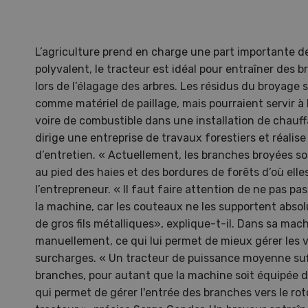
L’agriculture prend en charge une part importante de
polyvalent, le tracteur est idéal pour entraîner des
lors de l’élagage des arbres. Les résidus du broyage 
comme matériel de paillage, mais pourraient servir à
voire de combustible dans une installation de chau
dirige une entreprise de travaux forestiers et réalis
d’entretien. « Actuellement, les branches broyées so
au pied des haies et des bordures de forêts d’où elle
l’entrepreneur. « Il faut faire attention de ne pas p
la machine, car les couteaux ne les supportent abs
de gros fils métalliques», explique-t-il. Dans sa mach
Une ferme entre de nouvelles
L’
manuellement, ce qui lui permet de mieux gérer les v
mains
climat
surcharges. « Un tracteur de puissance moyenne suff
Dossi
branches, pour autant que la machine soit équipée d
du c
qui permet de gérer l'entrée des branches vers le roto
Une ferme entre de