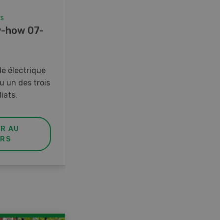
rs
Concours
-how 07-
Photo mystère 07-08/26
Gagnez l’un des cinq couteaux
de poche LANDI
e électrique
u un des trois
iats.
ER AU
PARTICIPER AU
RS
CONCOURS