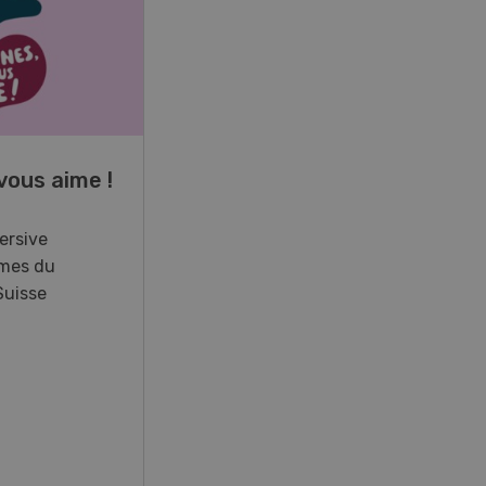
17
-
26
vous aime !
Cours spécialisé
Aquaculture
ersive
mes du
Vous élevez des poissons ou
Suisse
songez à le faire? Ce cours vous
équipe du savoir nécessaire. Si
vous effectuez aussi un stage
pratique, votre diplôme est
reconnu officiellement et vous
habilite à détenir des poissons à
titre professionnel.