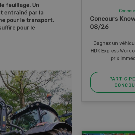
e feuillage. Un
Concou
t entraîné par la
Concours Know
me pour le transport.
08/26
ffire pour le
Gagnez un véhicul
HDK Express Work o
prix imméd
PARTICIP
CONCOU