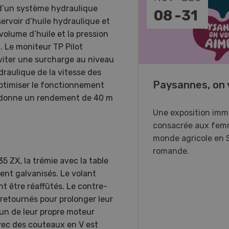
d’un système hydraulique
-
11
08
-
31
ervoir d’huile hydraulique et
volume d’huile et la pression
. Le moniteur TP Pilot
éviter une surcharge au niveau
raulique de la vitesse des
o Days 2026
Paysannes, on 
optimiser le fonctionnement
a donne un rendement de 40 m
r Forstmaschinen vous
Une exposition imm
e aux DemoDays 2026 à
consacrée aux fem
isbach pour des
monde agricole en 
strations en direct et la
romande.
5 ZX, la trémie avec la table
ère suisse du nouveau
ent galvanisés. Le volant
ur à 8 roues.
t être réaffûtés. Le contre-
 retournés pour prolonger leur
un de leur propre moteur
vec des couteaux en V est