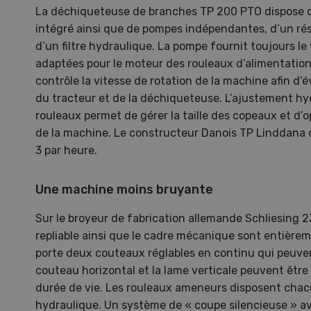
La déchiqueteuse de branches TP 200 PTO dispose 
10
intégré ainsi que de pompes indépendantes, d’un rés
d’un filtre hydraulique. La pompe fournit toujours le 
adaptées pour le moteur des rouleaux d’alimentation
contrôle la vitesse de rotation de la machine afin d’
du tracteur et de la déchiqueteuse. L’ajustement hyd
Dem
rouleaux permet de gérer la taille des copeaux et d’
de la machine. Le constructeur Danois TP Linddan
3 par heure.
Kelle
invit
Wiedl
Une machine moins bruyante
démon
Sur le broyeur de fabrication allemande Schliesing 23
premi
repliable ainsi que le cadre mécanique sont entièrem
porte
porte deux couteaux réglables en continu qui peuven
couteau horizontal et la lame verticale peuvent être
durée de vie. Les rouleaux ameneurs disposent chac
hydraulique. Un système de « coupe silencieuse » a