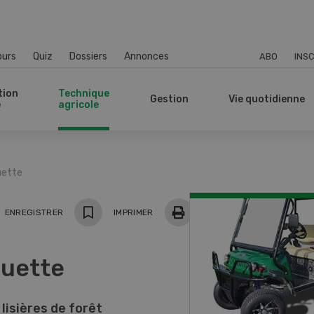
ours
Quiz
Dossiers
Annonces
ABO
INSC
tion
Technique
Gestion
Vie quotidienne
e
agricole
uette
ger
ENREGISTRER
IMPRIMER
quette
 lisières de forêt