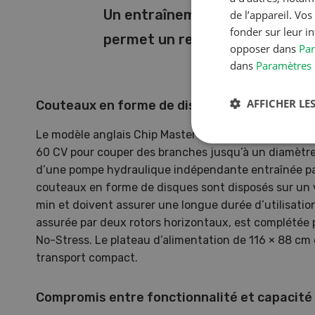
Un entraînement par la prise d
de l’appareil. Vo
fonder sur leur i
permet un rendement supérieu
opposer dans
Par
dans
Paramètres 
AFFICHER LES
Couteaux en forme de disques
Le modèle anglais Chip Master 220 TMP de GreenMe
60 CV pour couper des branches jusqu’à un diamètre
d’une pompe hydraulique indépendante entraînée par 
couteaux en forme de disques sont disposés sur un v
min et doivent assurer une longue durée d’utilisation
assurée par deux rotors horizontaux, est complétée 
No-Stress. Le plateau d’alimentation de 116 × 88 cm 
transport compact.
Compromis entre fonctionnalité et capacité
S