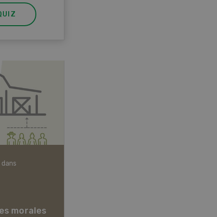
QUIZ
 dans
Articles biologiques
es morales