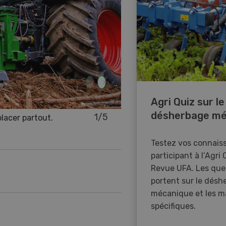
Agri Quiz sur le
désherbage mé
1
/
5
placer partout.
Testez vos connais
participant à l’Agri 
Revue UFA. Les que
portent sur le désh
mécanique et les m
spécifiques.