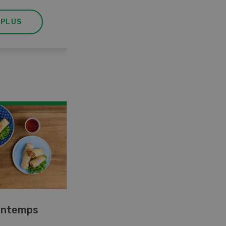
 PLUS
EN SAVOIR PLUS
rintemps
Blancs de poulet sauce
épinards à la crème