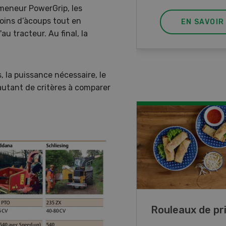
ameneur PowerGrip, les
oins d’àcoups tout en
EN SAVOIR PLUS
EN SAVOIR
u tracteur. Au final, la
, la puissance nécessaire, le
autant de critères à comparer
ttes de lupin
Rouleaux de p