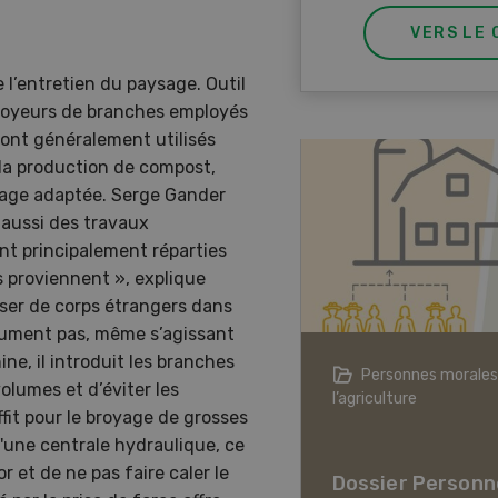
VERS LE 
 l’entretien du paysage. Outil
 broyeurs de branches employés
sont généralement utilisés
 la production de compost,
ffage adaptée. Serge Gander
e aussi des travaux
nt principalement réparties
s proviennent », explique
asser de corps étrangers dans
olument pas, même s’agissant
ine, il introduit les branches
agriculture à l’ère du changement
Personnes morales
olumes et d’éviter les
ique
l’agriculture
it pour le broyage de grosses
er L’agriculture à l’ère
'une centrale hydraulique, ce
hangement climatique
r et de ne pas faire caler le
Dossier Personn