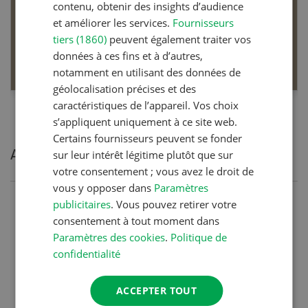
contenu, obtenir des insights d’audience
Dossier Articles biologiques
et améliorer les services.
Fournisseurs
tiers (1860)
peuvent également traiter vos
données à ces fins et à d’autres,
EN SAVOIR PLUS
notamment en utilisant des données de
géolocalisation précises et des
caractéristiques de l’appareil. Vos choix
s’appliquent uniquement à ce site web.
Certains fournisseurs peuvent se fonder
Articles les plus lues
sur leur intérêt légitime plutôt que sur
votre consentement ; vous avez le droit de
vous y opposer dans
Paramètres
publicitaires
. Vous pouvez retirer votre
Production animale
consentement à tout moment dans
Noms de vaches en Suisse :
Paramètres des cookies
.
Politique de
liste de A à Z
confidentialité
ACCEPTER TOUT
Production animale