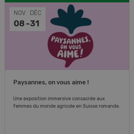
NOV
JAN
17
-
26
Cours spécialisé Aquaculture
Vous élevez des poissons ou songez à le faire?
Ce cours vous équipe du savoir nécessaire. Si
vous effectuez aussi un stage pratique, votre
diplôme est reconnu officiellement et vous
habilite à détenir des poissons à titre