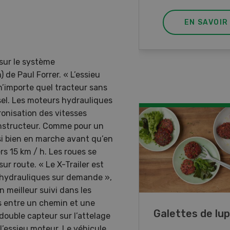
EN SAVOIR PLUS
EN SAVOIR
 sur le système
de Paul Forrer. « L’essieu
n’importe quel tracteur sans
sel. Les moteurs hydrauliques
onisation des vitesses
nstructeur. Comme pour un
i bien en marche avant qu’en
s 15 km / h. Les roues se
sur route. « Le X-Trailer est
 hydrauliques sur demande »,
n meilleur suivi dans les
s entre un chemin et une
ncé de veau aux
Galettes de lup
 double capteur sur l’attelage
mes
l’essieu moteur. Le véhicule