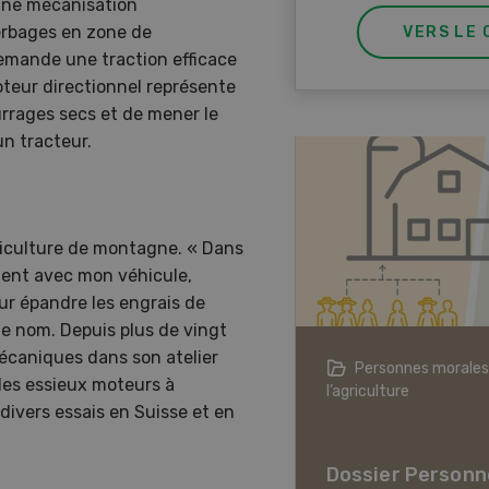
 une mécanisation
herbages en zone de
VERS LE 
demande une traction efficace
teur directionnel représente
urrages secs et de mener le
un tracteur.
griculture de montagne. « Dans
ment avec mon véhicule,
r épandre les engrais de
e nom. Depuis plus de vingt
écaniques dans son atelier
agriculture à l’ère du changement
Personnes morales
des essieux moteurs à
ique
l’agriculture
divers essais en Suisse et en
er L’agriculture à l’ère
hangement climatique
Dossier Personn