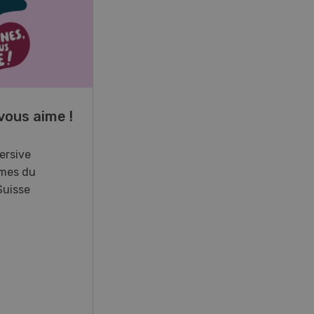
17
-
26
vous aime !
Cours spécialisé
Aquaculture
ersive
mes du
Vous élevez des poissons ou
Suisse
songez à le faire? Ce cours vous
équipe du savoir nécessaire. Si
vous effectuez aussi un stage
pratique, votre diplôme est
reconnu officiellement et vous
habilite à détenir des poissons à
titre professionnel.