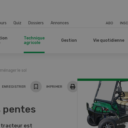
ours
Quiz
Dossiers
Annonces
ABO
INSC
tion
Technique
Gestion
Vie quotidienne
e
agricole
ménager le sol
ger
ENREGISTRER
IMPRIMER
s pentes
n tracteur est