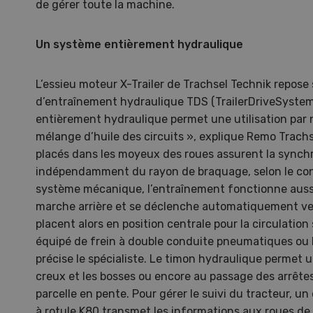
de gérer toute la machine.
Un système entièrement hydraulique
L’essieu moteur X-Trailer de Trachsel Technik repose
d’entraînement hydraulique TDS (TrailerDriveSystem) 
entièrement hydraulique permet une utilisation par 
mélange d’huile des circuits », explique Remo Trach
placés dans les moyeux des roues assurent la synchr
indépendamment du rayon de braquage, selon le co
système mécanique, l’entraînement fonctionne auss
marche arrière et se déclenche automatiquement ver
placent alors en position centrale pour la circulation 
équipé de frein à double conduite pneumatiques ou
précise le spécialiste. Le timon hydraulique permet u
creux et les bosses ou encore au passage des arrête
Emi
parcelle en pente. Pour gérer le suivi du tracteur, un
pom
à rotule K80 transmet les informations aux roues de 