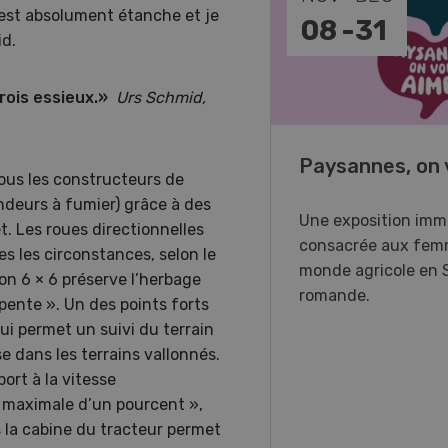
 est absolument étanche et je
-
11
08
-
31
id.
rois essieux.
»
Urs Schmid,
o Days 2026
Paysannes, on 
tous les constructeurs de
andeurs à fumier) grâce à des
r Forstmaschinen vous
Une exposition imm
t. Les roues directionnelles
e aux DemoDays 2026 à
consacrée aux fem
s les circonstances, selon le
isbach pour des
monde agricole en 
ion 6 × 6 préserve l’herbage
strations en direct et la
romande.
pente ». Un des points forts
ère suisse du nouveau
ui permet un suivi du terrain
ur à 8 roues.
e dans les terrains vallonnés.
ort à la vitesse
 maximale d’un pourcent »,
la cabine du tracteur permet