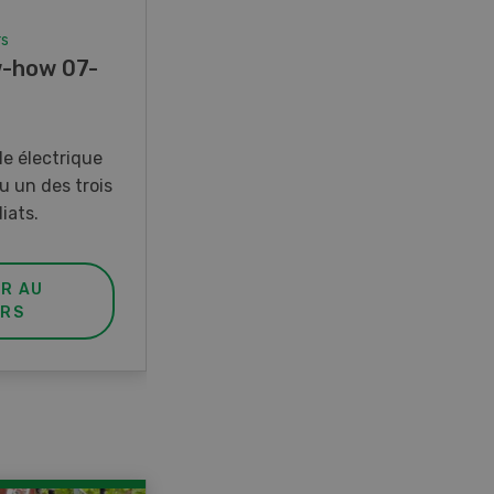
rs
Concours
-how 07-
Photo mystère 07-08/26
Gagnez l’un des cinq couteaux
de poche LANDI
e électrique
u un des trois
iats.
ER AU
PARTICIPER AU
RS
CONCOURS