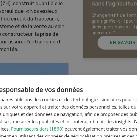
dans l’agricultur
ZH), construit quant à elle
ectives pour la production
ale et la production animale
ydraulique. « Nos essieux
sse. Pistes pour se protéger
Changement de forme 
 du circuit du tracteur »,
 la chaleur, la sécheresse ainsi
que signifie-t-il pour 
stème et de la vente au sein
ontre les phénomènes
dans quels cas est-il 
rologiques extrêmes.
opérer un ?
e constructeur, la prise de
our assurer l’entraînement
EN SAVOIR PLUS
EN SAVOIR
 montée.
Articles les plus lue
 responsable de vos données
naires utilisons des cookies et des technologies similaires pour s
s sur votre appareil et traiter des données personnelles, telles q
Production a
nts uniques et des données de navigation, afin de proposer des publ
Noms d
isés, mesurer les publicités et le contenu, obtenir des insights d
en Suiss
vices.
Fournisseurs tiers (1860)
peuvent également traiter vos donn
ment en utilisant des données de géolocalisation précises et des 