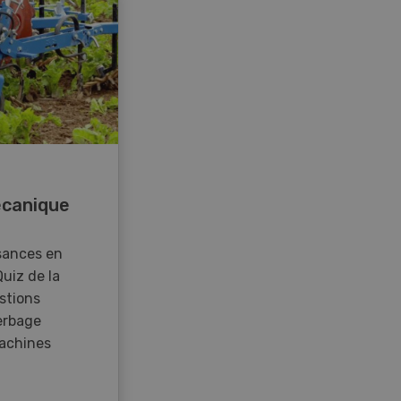
canique
sances en
Quiz de la
stions
erbage
achines