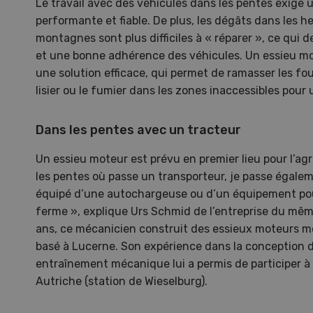
Le travail avec des véhicules dans les pentes exige
performante et fiable. De plus, les dégâts dans les 
montagnes sont plus difficiles à « réparer », ce qui 
et une bonne adhérence des véhicules. Un essieu mo
une solution efficace, qui permet de ramasser les fo
lisier ou le fumier dans les zones inaccessibles pour 
Dans les pentes avec un tracteur
Un essieu moteur est prévu en premier lieu pour l’a
les pentes où passe un transporteur, je passe égale
équipé d’une autochargeuse ou d’un équipement pou
ferme », explique Urs Schmid de l’entreprise du mêm
ans, ce mécanicien construit des essieux moteurs m
Une ferme entre de nouvelles
L’
basé à Lucerne. Son expérience dans la conception 
mains
climat
entraînement mécanique lui a permis de participer à 
Dossi
Autriche (station de Wieselburg).
du c
Une ferme entre de