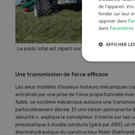
de l’appareil. Vo
fonder sur leur i
opposer dans
Par
dans
Paramètres 
AFFICHER LES
Le poids total est réparti sur trois essieux avec un 
d’un essieu moteur.
Une transmission de force efficace
Les deux modèles d’essieux moteurs mécaniques con
entraînés par une prise de force proportionnelle mont
fiable, ce système mécanique aussure une transmissi
particulièrement élevée. Et une liaison permanente 
sécurité », explique le concepteur. Il monte sur ses v
pneumatique à double conduite (géré par ABS), un
électrohydraulique du constructeur Mobil-Elektronik
S