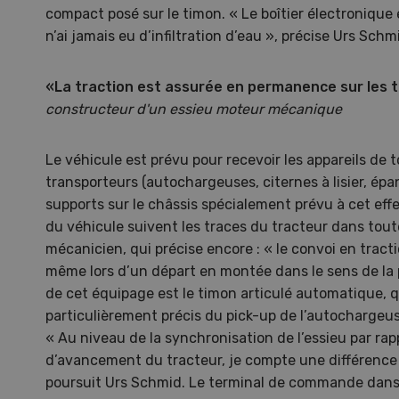
compact posé sur le timon. « Le boîtier électronique
10
n’ai jamais eu d’infiltration d’eau », précise Urs Schm
«
La traction est assurée en permanence sur les t
constructeur d'un essieu moteur mécanique
Dem
Le véhicule est prévu pour recevoir les appareils de 
transporteurs (autochargeuses, citernes à lisier, ép
Kelle
supports sur le châssis spécialement prévu à cet effe
invit
du véhicule suivent les traces du tracteur dans toute
Wiedl
mécanicien, qui précise encore : « le convoi en tract
démon
même lors d’un départ en montée dans le sens de la 
premi
de cet équipage est le timon articulé automatique, q
porte
particulièrement précis du pick-up de l’autochargeus
« Au niveau de la synchronisation de l’essieu par rapp
d’avancement du tracteur, je compte une différence
poursuit Urs Schmid. Le terminal de commande dans 