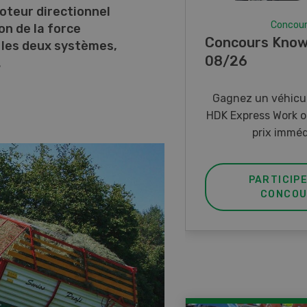
oteur directionnel
Concou
n de la force
Concours Know
e les deux systèmes,
08/26
.
Gagnez un véhicul
HDK Express Work o
prix imméd
PARTICIP
CONCOU