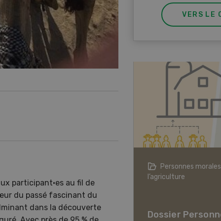
VERS LE 
agriculture à l’ère du changement
Personnes morales
ique
l’agriculture
aux participant·es au fil de
er L’agriculture à l’ère
 cœur du passé fascinant du
hangement climatique
ulminant dans la découverte
Dossier Personn
uré. Avec près de 95 % de