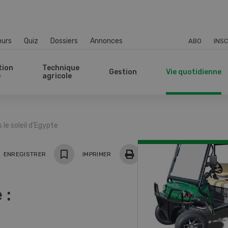
ours
Quiz
Dossiers
Annonces
ABO
INSC
tion
Technique
Gestion
Vie quotidienne
e
agricole
 le soleil d’Egypte
ger
ENREGISTRER
IMPRIMER
 :
e