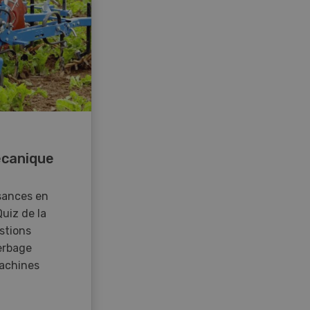
canique
sances en
Quiz de la
stions
erbage
achines