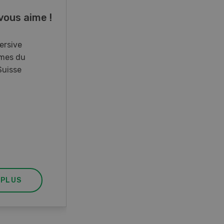
vous aime !
Cours spécialisé
Aquaculture
ersive
mes du
Vous élevez des poissons ou
Suisse
songez à le faire? Ce cours vous
équipe du savoir nécessaire. Si
vous effectuez aussi un stage
pratique, votre diplôme est
reconnu officiellement et vous
habilite à détenir des poissons à
titre professionnel.
 PLUS
EN SAVOIR PLUS