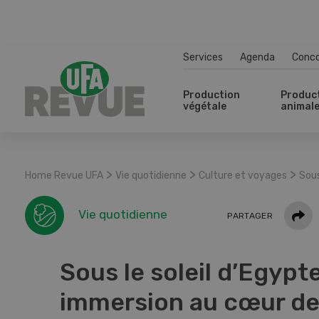
Services
Agenda
Conc
Production
Produc
végétale
animal
>
>
>
Home Revue UFA
Vie quotidienne
Culture et voyages
Sous
Parta
Vie quotidienne
PARTAGER
Sous le soleil d’Egypte
immersion au cœur d