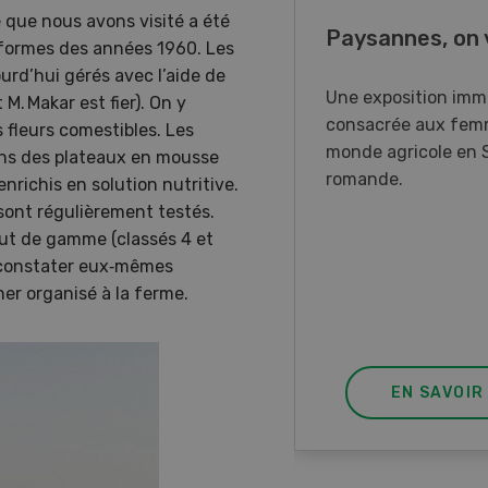
e que nous avons visité a été
o Days 2026
Paysannes, on 
éformes des années 1960. Les
urd’hui gérés avec l’aide de
r Forstmaschinen vous
Une exposition imm
. Makar est fier). On y
e aux DemoDays 2026 à
consacrée aux fem
 fleurs comestibles. Les
isbach pour des
monde agricole en 
ans des plateaux en mousse
strations en direct et la
romande.
nrichis en solution nutritive.
ère suisse du nouveau
sont régulièrement testés.
ur à 8 roues.
aut de gamme (classés 4 et
e constater eux‑mêmes
ner organisé à la ferme.
EN SAVOIR PLUS
EN SAVOIR