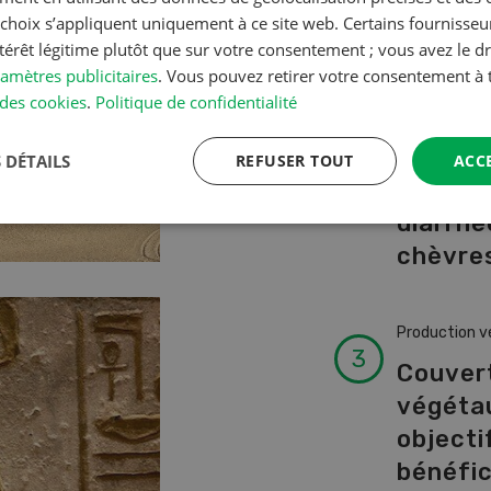
A à Z
s choix s’appliquent uniquement à ce site web. Certains fournisse
ntérêt légitime plutôt que sur votre consentement ; vous avez le dr
amètres publicitaires
. Vous pouvez retirer votre consentement 
Production a
des cookies
.
Politique de confidentialité
L’aide 
vétérin
 DÉTAILS
REFUSER TOUT
ACC
faire e
diarrhé
chèvres
Production v
Couver
végéta
objectif
bénéfi