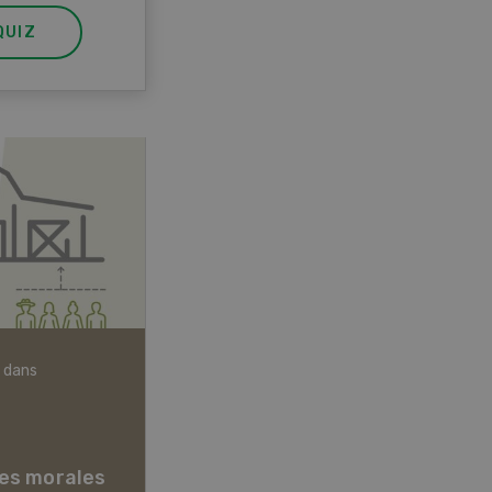
QUIZ
 dans
Articles biologiques
es morales