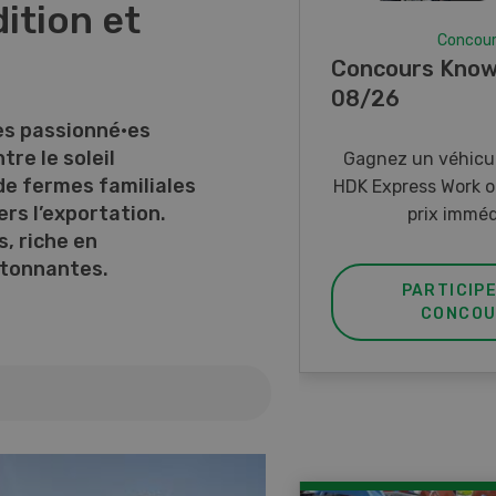
dition et
Concou
Concours Know
08/26
·es passionné·es
tre le soleil
Gagnez un véhicul
de fermes familiales
HDK Express Work o
rs l’exportation.
prix imméd
, riche en
étonnantes.
PARTICIP
CONCOU