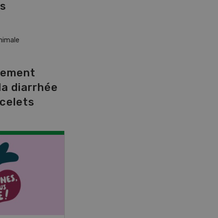
es
nimale
cement
la diarrhée
celets
NOV
JAN
17
-
26