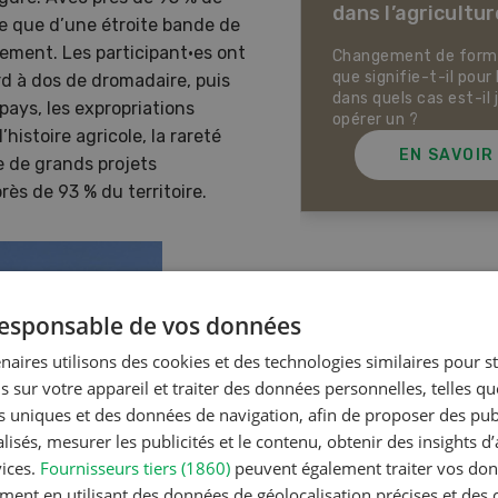
dans l’agricultur
ectives pour la production
se que d’une étroite bande de
ale et la production animale
blement. Les participant·es ont
sse. Pistes pour se protéger
Changement de forme 
 la chaleur, la sécheresse ainsi
que signifie-t-il pour 
rd à dos de dromadaire, puis
ontre les phénomènes
dans quels cas est-il 
 pays, les expropriations
rologiques extrêmes.
opérer un ?
histoire agricole, la rareté
EN SAVOIR PLUS
EN SAVOIR
re de grands projets
rès de 93 % du territoire.
Articles les plus lue
 responsable de vos données
naires utilisons des cookies et des technologies similaires pour s
s sur votre appareil et traiter des données personnelles, telles q
Production a
nts uniques et des données de navigation, afin de proposer des publ
Noms d
isés, mesurer les publicités et le contenu, obtenir des insights d
en Suiss
vices.
Fournisseurs tiers (1860)
peuvent également traiter vos donn
ment en utilisant des données de géolocalisation précises et des 