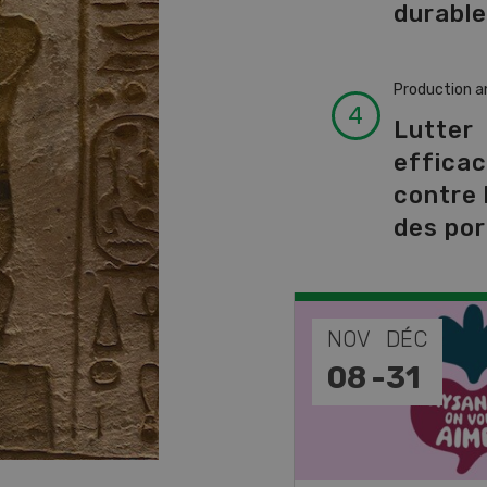
durabl
Production a
Lutter
effica
contre 
des por
EP
NOV
DÉC
-
11
08
-
31