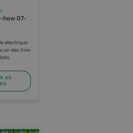
rs
Concours
-how 07-
Photo mystère 07-08/26
Gagnez l’un des cinq couteaux
de poche LANDI
e électrique
u un des trois
iats.
ER AU
PARTICIPER AU
RS
CONCOURS