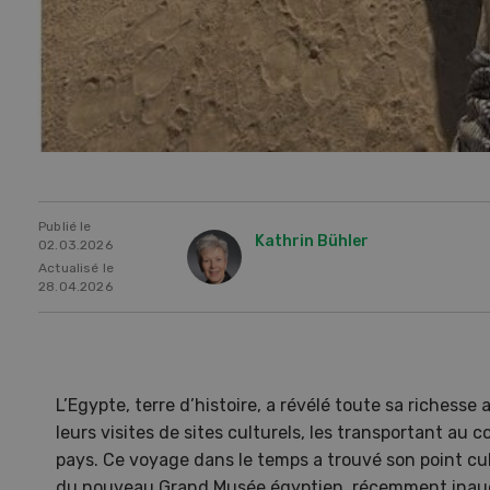
Publié le
Kathrin Bühler
02.03.2026
Actualisé le
28.04.2026
Une ferme entre de nouvelles
L’
mains
climat
L’Egypte, terre d’histoire, a révélé toute sa richesse 
Dossi
leurs visites de sites culturels, les transportant au
du c
pays. Ce voyage dans le temps a trouvé son point c
Une ferme entre de
du nouveau Grand Musée égyptien, récemment inaug