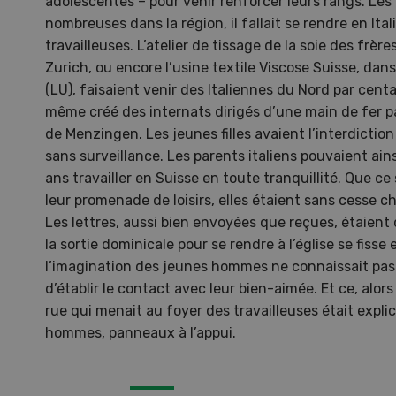
adolescentes – pour venir renforcer leurs rangs. Les
nombreuses dans la région, il fallait se rendre en Ita
travailleuses. L’atelier de tissage de la soie des frèr
Dem
Zurich, ou encore l’usine textile Viscose Suisse, da
(LU), faisaient venir des Italiennes du Nord par cent
Kelle
même créé des internats dirigés d’une main de fer pa
invit
de Menzingen. Les jeunes filles avaient l’interdiction
Wiedl
sans surveillance. Les parents italiens pouvaient ainsi
démon
ans travailler en Suisse en toute tranquillité. Que ce
premi
leur promenade de loisirs, elles étaient sans cesse 
porte
Les lettres, aussi bien envoyées que reçues, étaient
la sortie dominicale pour se rendre à l’église se fisse
l’imagination des jeunes hommes ne connaissait pas de
d’établir le contact avec leur bien-aimée. Et ce, al
rue qui menait au foyer des travailleuses était expli
hommes, panneaux à l’appui.