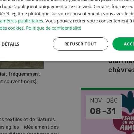
A à Z
s choix s’appliquent uniquement à ce site web. Certains fournisse
ntérêt légitime plutôt que sur votre consentement ; vous avez le dr
amètres publicitaires
. Vous pouvez retirer votre consentement 
Production a
des cookies
.
Politique de confidentialité
L’aide 
vétérin
 DÉTAILS
REFUSER TOUT
ACC
faire e
diarrhé
chèvres
ariait fréquemment
t souvent noirs).
EP
NOV
DÉC
-
11
08
-
31
textiles et de filatures.
les agiles – idéalement des