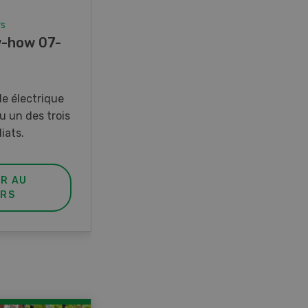
rs
Concours
-how 07-
Photo mystère 07-08/26
Gagnez l’un des cinq couteaux
de poche LANDI
e électrique
u un des trois
iats.
ER AU
PARTICIPER AU
RS
CONCOURS