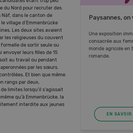
 candidates étant trop peu
lie du Nord pour recruter des
es Näf, dans le canton de
o Days 2026
Paysannes, on 
ns le village d’Emmenbrücke
aines. Les deux sites avaient
r Forstmaschinen vous
Une exposition imm
r les religieuses du couvent
e aux DemoDays 2026 à
consacrée aux fem
 formelle de sortir seule ou
isbach pour des
monde agricole en 
 envoyer leurs filles de 15
strations en direct et la
romande.
 soit au travail ou pendant
ère suisse du nouveau
chaperonnées par les sœurs.
ur à 8 roues.
 contrôlées. Et bien que même
 en rangs par deux,
 limites lorsqu’il s’agissait
ors même qu’à Emmenbrücke, la
citement interdite aux jeunes
EN SAVOIR PLUS
EN SAVOIR