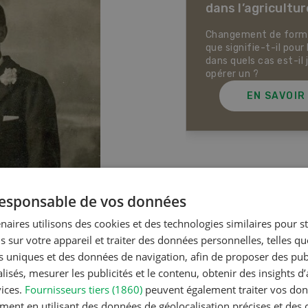
dans l’agricultur
ectives pour la production
ale et la production animale
sse. Pistes pour se protéger
Changement de forme 
 la chaleur, la sécheresse ainsi
que signifie-t-il pour 
ontre les phénomènes
dans quels cas est-il 
rologiques extrêmes.
opérer un ?
EN SAVOIR PLUS
EN SAVOIR
Articles les plus lue
 responsable de vos données
naires utilisons des cookies et des technologies similaires pour s
s sur votre appareil et traiter des données personnelles, telles q
Production a
nts uniques et des données de navigation, afin de proposer des publ
Noms d
isés, mesurer les publicités et le contenu, obtenir des insights d
en Suiss
vices.
Fournisseurs tiers (1860)
peuvent également traiter vos donn
ment en utilisant des données de géolocalisation précises et des 