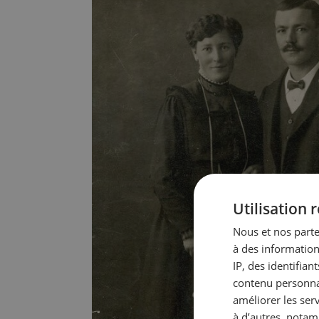
nouvelles mains
Persp
végét
Des chef·fes d’exploitation
en Sui
témoignent de la manière dont ils
contre
développent leur activité après
que c
avoir repris un domaine.
météo
EN SAVOIR PLUS
Utilisation
Nous et nos parte
à des information
IP, des identifia
contenu personnal
améliorer les ser
à d’autres, notam