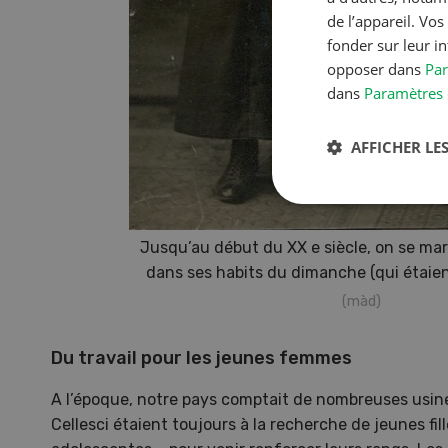
de l’appareil. Vo
fonder sur leur i
opposer dans
Par
dans
Paramètres 
AFFICHER LES
Jusqu’au début du XX e siècle, on se m
dans ses habits du dimanche (qui étaien
(màd)
S
Du travail pour les jeunes femmes
10
A l’époque, notre pays comptait de nombreuses usines 
Cellesci étaient toujours à la recherche de jeunes fil