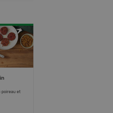
in
Rouleaux de printemps
 poireau et
Rouleaux de printemps aux
poulet