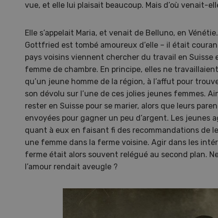
vue, et elle lui plaisait beaucoup. Mais d’où venait-ell
Elle s’appelait Maria, et venait de Belluno, en Vénét
Gottfried est tombé amoureux d’elle – il était courant
pays voisins viennent chercher du travail en Suisse
femme de chambre. En principe, elles ne travaillaie
qu’un jeune homme de la région, à l’affut pour trouv
son dévolu sur l’une de ces jolies jeunes femmes. Ai
rester en Suisse pour se marier, alors que leurs pare
envoyées pour gagner un peu d’argent. Les jeunes ag
quant à eux en faisant fi des recommandations de le
une femme dans la ferme voisine. Agir dans les intérê
ferme était alors souvent relégué au second plan. Ne
Une ferme entre de nouvelles
L’
l’amour rendait aveugle ?
mains
climat
Dossi
du c
Une ferme entre de