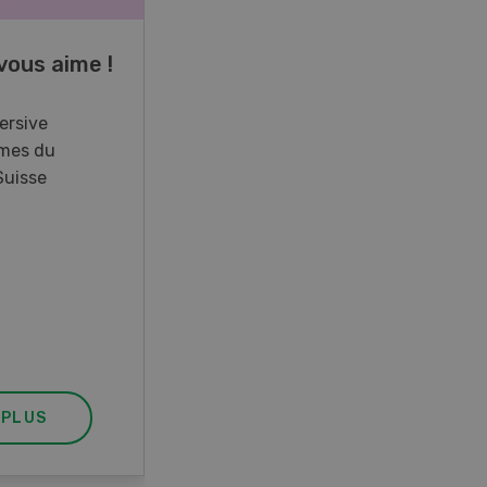
vous aime !
Cours spécialisé
Aquaculture
ersive
mes du
Vous élevez des poissons ou
Suisse
songez à le faire? Ce cours vous
équipe du savoir nécessaire. Si
vous effectuez aussi un stage
pratique, votre diplôme est
reconnu officiellement et vous
habilite à détenir des poissons à
titre professionnel.
 PLUS
EN SAVOIR PLUS