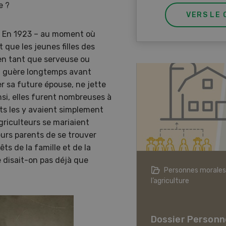
e ?
VERS LE 
ie. En 1923 – au moment où
 que les jeunes filles des
 en tant que serveuse ou
nt guère longtemps avant
er sa future épouse, ne jette
nsi, elles furent nombreuses à
nts les y avaient simplement
riculteurs se mariaient
urs parents de se trouver
ts de la famille et de la
 disait-on pas déjà que
agriculture à l’ère du changement
Personnes morales
ique
l’agriculture
er L’agriculture à l’ère
hangement climatique
Dossier Personn