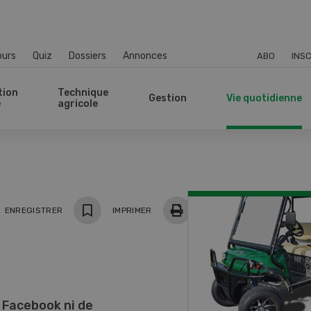
ours
Quiz
Dossiers
Annonces
ABO
INSC
tion
Technique
Gestion
Vie quotidienne
e
agricole
ger
ENREGISTRER
IMPRIMER
 Facebook ni de