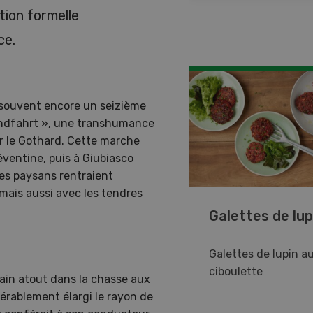
ction formelle
ce.
 souvent encore un seizième
landfahrt », une transhumance
ar le Gothard. Cette marche
Léventine, puis à Giubiasco
nes paysans rentraient
mais aussi avec les tendres
ncé de veau aux
Galettes de lup
mes
Galettes de lupin au
ciboulette
cé de veau aux pommes
tain atout dans la chasse aux
du thym et du citron
érablement élargi le rayon de