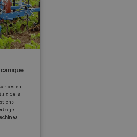
canique
sances en
Quiz de la
stions
erbage
achines