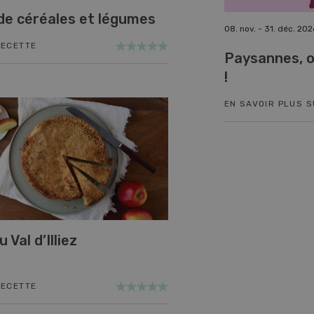
de céréales et légumes
10. - 11. sept. 2026
08. nov. - 31. déc. 202
RECETTE
Demo Days 2026
Paysannes, o
!
EN SAVOIR PLUS SUR L'ÉVÉNEMENT
EN SAVOIR PLUS 
 Val d’Illiez
RECETTE