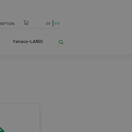
RIPTION
DE
FR
fenaco-LANDI