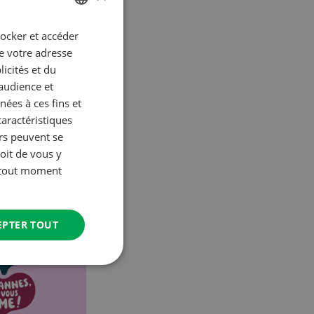
poulet aux
tocker et accéder
GERMAN
ue votre adresse
FRENCH
icités et du
’audience et
ées à ces fins et
caractéristiques
urs peuvent se
6/26
Know-How 06/26
oit de vous y
à tout moment
CONTINUER À LIRE
EPTER TOUT