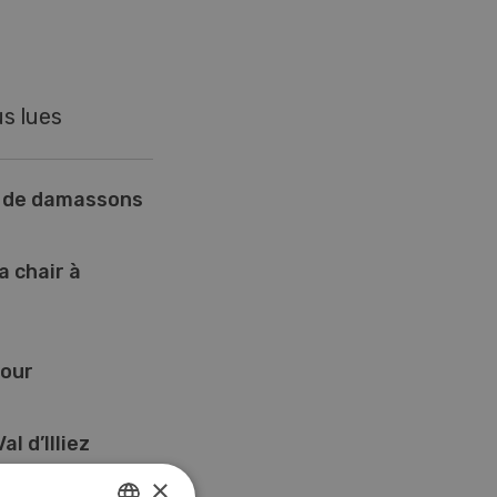
us lues
e de damassons
a chair à
four
al d’Illiez
×