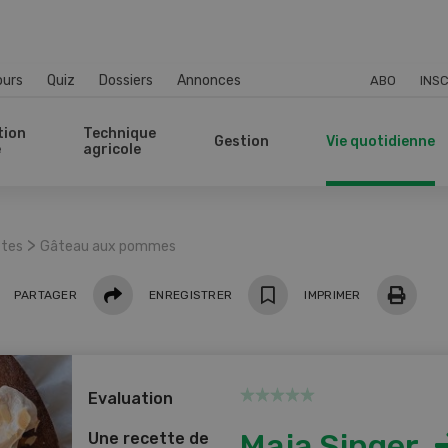
ours
Quiz
Dossiers
Annonces
ABO
INSC
tion
Technique
Gestion
Vie quotidienne
e
agricole
>
ttes
Gâteau aux pommes
Partager
PARTAGER
ENREGISTRER
IMPRIMER
Evaluation
Maja Singer
Une recette de