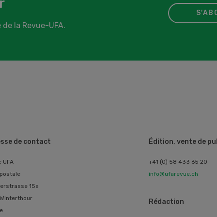
r
S'AB
 de la Revue-UFA.
sse de contact
Édition, vente de p
e UFA
+41 (0) 58 433 65 20
postale
info@ufarevue.ch
erstrasse 15a
Winterthour
Rédaction
e