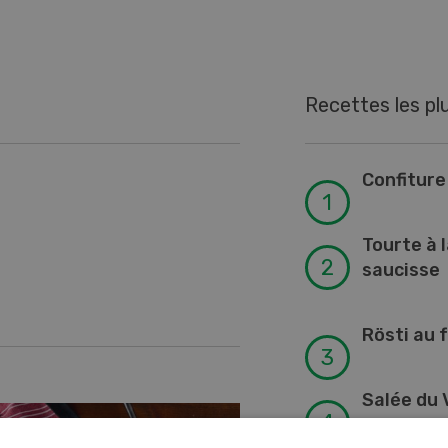
Recettes les pl
Confitur
Tourte à l
saucisse
Rösti au 
Salée du V