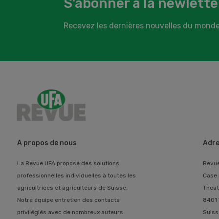
S'abonner à la newlette
Recevez les dernières nouvelles du monde
A propos de nous
Adre
La Revue UFA propose des solutions
Revu
professionnelles individuelles à toutes les
Case 
agricultrices et agriculteurs de Suisse.
Theat
Notre équipe entretien des contacts
8401 
privilégiés avec de nombreux auteurs
Suiss