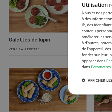
Utilisation
Nous et nos parte
à des information
IP, des identifia
contenu personnal
améliorer les ser
Galettes de lupin
Emincé
à d’autres, notam
de l’appareil. Vo
VERS LA RECETTE
VERS LA 
fonder sur leur i
opposer dans
Par
dans
Paramètres 
AFFICHER LES