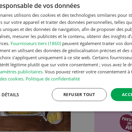
 responsable de vos données
Cubes de 
légumes
naires utilisons des cookies et des technologies similaires pour s
s sur votre appareil et traiter des données personnelles, telles q
nts uniques et des données de navigation, afin de proposer des publ
isés, mesurer les publicités et le contenu, obtenir des insights d
vices.
Fournisseurs tiers (1860)
peuvent également traiter vos donn
 de veau aux pommes
ment en utilisant des données de géolocalisation précises et des 
s choix s’appliquent uniquement à ce site web. Certains fournisse
RECETTE
Jeu photo 0
ntérêt légitime plutôt que sur votre consentement ; vous avez le dr
amètres publicitaires
. Vous pouvez retirer votre consentement 
CONTINUER À LIRE
des cookies
.
Politique de confidentialité
 DÉTAILS
REFUSER TOUT
ACC