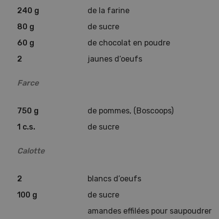
240 g
de la farine
80 g
de sucre
60 g
de chocolat en poudre
2
jaunes d‘oeufs
Farce
750 g
de pommes, (Boscoops)
1 c.s.
de sucre
Calotte
2
blancs d’oeufs
100 g
de sucre
amandes effilées pour saupoudrer