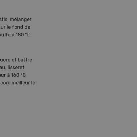
stis, mélanger
sur le fond de
auffé à 180 °C
sucre et battre
u, lisseret
ur à 160 °C
ore meilleur le