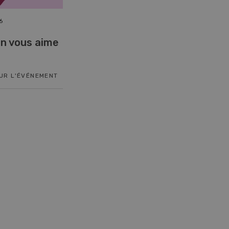
6
17. nov. - 26. janv. 2027
n vous aime
Cours spécialisé
Aquaculture
SUR L'ÉVÉNEMENT
EN SAVOIR PLUS SUR L'ÉVÉNEMENT