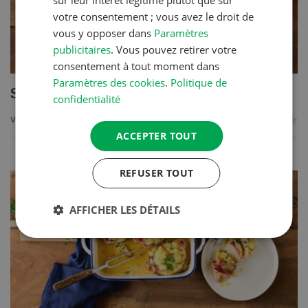
sur leur intérêt légitime plutôt que sur
votre consentement ; vous avez le droit de
vous y opposer dans
Paramètres
publicitaires
. Vous pouvez retirer votre
consentement à tout moment dans
Paramètres des cookies
.
Politique de
Salée du Val d’Illiez
confidentialité
VERS LA RECETTE
ACCEPTER TOUT
REFUSER TOUT
AFFICHER LES DÉTAILS