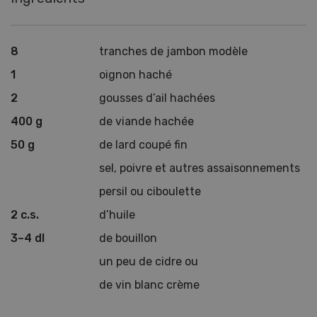
8
tranches de jambon modèle
1
oignon haché
2
gousses d’ail hachées
400 g
de viande hachée
50 g
de lard coupé fin
sel, poivre et autres assaisonnements
persil ou ciboulette
2 c.s.
d’huile
3–4 dl
de bouillon
un peu de cidre ou
de vin blanc crème