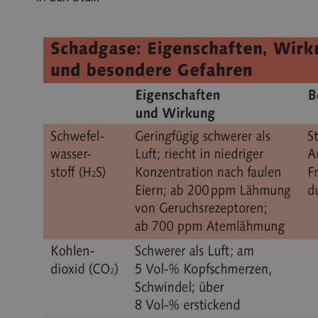
S
10
Dem
Die K