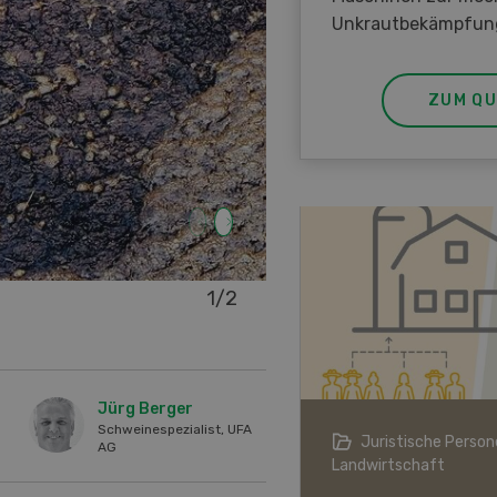
Unkrautbekämpfun
ZUM QU
1
/
2
Besonders beim Aufrühren 
Jürg Berger
Schweinespezialist, UFA
ndwirtschaft im Klimawandel
Juristische Persone
AG
Landwirtschaft