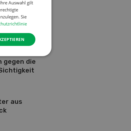
hre Auswahl gilt
zer
erechtigte
en: Liste
nzulegen. Sie
Z
hutzrichtlinie
KZEPTIEREN
ung
cen: Mit
 gegen die
Sichtigkeit
ter aus
ck