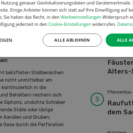
er Nutzung genauer Geolokalisierungsdaten und Gerätemerkmale. I
Schwei
ffen Verwendung findet.
ite. Einige Anbieter können sich statt auf Ihre Einwilligung auf b
Kuhnam
ern. Sobald er in einer
n; Sie haben das Recht, in den
Werbeeinstellungen
Widerspruch ei
von A-
t er den Geruchssinn. Dann
lligung jederzeit in den
Cookie-Einstellungen
widerrufen.
Datensc
er Situation sollte man
falls lähmt der
EIGEN
ALLE ABLEHNEN
ALLE A
Betriebsführ
r und man ist in Kürze tot.
Ressour
nen
Fäusten
Alters-
ht belüfteten Stallbereichen.
se nicht unmittelbar am
ontinuierlich in die
Pflanzenbau
und Behältern reichern sich
Raufut
e Siphons, undichte Schieber
ende Ställe oder übrige
dem Sa
n Kanälen und Gruben,
e Gase durch die Perforation
Nutztiere