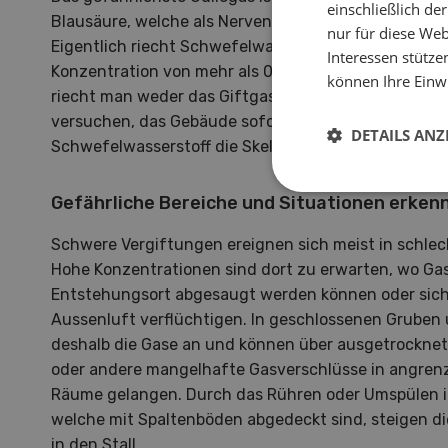
einschließlich d
Blausäure, welche als Nervengift in chemischen Wa
nur für diese Webs
Eigentlich riecht Schwefelwasserstoff nach faulen Ei
Interessen stütze
Konzentration von mehr als 0.21/m 3 vorkommt, stör
können Ihre Einwi
riecht man weder das Giftgas, noch die Gülle. In dies
versuchen, das Gebäude sofort zu verlassen. Andern
DETAILS ANZ
Schwefelwasserstoff die Skelett- und Atemmuskulatu
Gefährliche Bereiche und Situationen erken
Schwere Vergiftungen ereignen sich meist in schlec
Hohe Konzentrationen sind dort zu erwarten, wo Ga
Entstehungsort abgesaugt werden können oder sich k
Aussenluft verflüchtigen. In geschlossenen Gruben 
deshalb die Gase an und können über ausgetrocknet
oder andere mangelhafte Gasverschlüsse in angrenz
Räume gelangen. Durch das Rühren oder Umspülen i
welche mit Spaltenböden abgedeckt sind, steigen di
in den Stall.