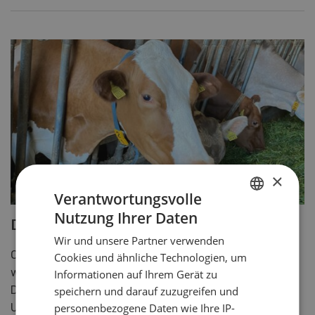
×
Verantwortungsvolle
Nutzung Ihrer Daten
GERMAN
Die Kuh hilft, Feed-Waste zu verhindern
Wir und unsere Partner verwenden
FRENCH
Ohne die rund 534'000 Schweizer Milchkühe müssten
Cookies und ähnliche Technologien, um
wertvolle Nährstoffe anderweitig verwendet werden.
Informationen auf Ihrem Gerät zu
Diese fallen bei der Verarbeitung von pflanzlichen
speichern und darauf zuzugreifen und
personenbezogene Daten wie Ihre IP-
Urprodukten zu Lebensmitteln an und können nicht