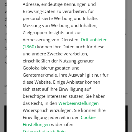
Adresse, eindeutige Kennungen und
direkt in der Humanernährung eingesetzt werden.
Browsing-Daten zu verarbeiten, für
Werden diese Nährstoffe nicht als Nebenprodukte in
personalisierte Werbung und Inhalte,
der Nutztierfütterung verwendet, kann der natürliche
Messung von Werbung und Inhalten,
Nährstoffkreislauf nicht geschlossen werden und es
Zielgruppen-Insights und zur
entsteht Feed-Waste. Ein sehr wesentlicher Anteil des
Verbesserung von Diensten.
Drittanbieter
"Kraftfuttereinsatzes" bei den Milchkühen fällt unter
(1860)
können Ihre Daten auch für diese
diese Kategorie "Anti-Feed-Waste". Abgesehen davon
und andere Zwecke verarbeiten,
stammt 92 Prozent des Futters für die Schweizer
einschließlich der Nutzung genauer
Milchkühe aus dem Inland.
Geolokalisierungsdaten und
Gerätemerkmale. Ihre Auswahl gilt nur für
diese Website. Einige Anbieter können
MEHR ERFAHREN
sich statt auf Ihre Einwilligung auf
berechtigte Interessen stützen; Sie haben
das Recht, in den
Werbeeinstellungen
Widerspruch einzulegen. Sie können Ihre
Einwilligung jederzeit in den
Cookie-
Einstellungen
widerrufen.
Datenschutzrichtlinie