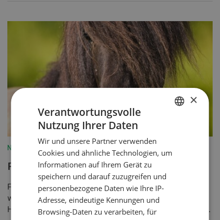
×
Verantwortungsvolle
Nutzung Ihrer Daten
GERMAN
Wir und unsere Partner verwenden
FRENCH
Nutztiere
Cookies und ähnliche Technologien, um
Informationen auf Ihrem Gerät zu
Faserfutter
speichern und darauf zuzugreifen und
Faserprodukte erfreuen sich bei Pferdebesitzern
personenbezogene Daten wie Ihre IP-
wachsender Beliebtheit. Gleichzeitig wird heute mehr
Adresse, eindeutige Kennungen und
Heu eingesetzt, denn Raufutter bildet die Basis einer...
Browsing-Daten zu verarbeiten, für