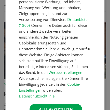
personalisierte Werbung und Inhalte,
WEITERLESEN
Messung von Werbung und Inhalten,
Zielgruppen-Insights und zur
Verbesserung von Diensten.
Drittanbieter
(1860)
können Ihre Daten auch für diese
und andere Zwecke verarbeiten,
einschließlich der Nutzung genauer
Geolokalisierungsdaten und
Gerätemerkmale. Ihre Auswahl gilt nur für
diese Website. Einige Anbieter können
sich statt auf Ihre Einwilligung auf
berechtigte Interessen stützen; Sie haben
das Recht, in den
Werbeeinstellungen
Widerspruch einzulegen. Sie können Ihre
Einwilligung jederzeit in den
Cookie-
Pflanzenbau
Einstellungen
widerrufen.
Mischungswahl im Futterbau
Datenschutzrichtlinie
Die standortangepasste Mischungswahl legt den
ALLE AKZEPTIEREN