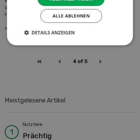
ersten Grundstein für ertragreiche Bestände und
qualitativ hochwertiges Futter. An sonnenigen
Hanglagen sind...
ALLE ABLEHNEN
WEITERLESEN
DETAILS ANZEIGEN
4
of 5
Meistgelesene Artikel
Nutztiere
Prächtig