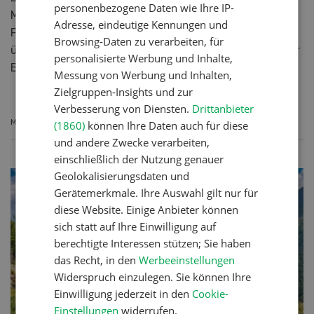
personenbezogene Daten wie Ihre IP-
Milchleistung von 7303 kg Milch. Zum zweiten Mal in
Adresse, eindeutige Kennungen und
Folge liegt somit die Milchleistung beim Braunvieh bei
Browsing-Daten zu verarbeiten, für
über 7300 kg. Der Fettgehalt beträgt 4,02 Prozent, der
personalisierte Werbung und Inhalte,
Eiweissgehalt 3,42 Prozent.
Messung von Werbung und Inhalten,
Zielgruppen-Insights und zur
Verbesserung von Diensten.
Drittanbieter
MEHR ERFAHREN
(1860)
können Ihre Daten auch für diese
und andere Zwecke verarbeiten,
einschließlich der Nutzung genauer
Geolokalisierungsdaten und
Gerätemerkmale. Ihre Auswahl gilt nur für
diese Website. Einige Anbieter können
sich statt auf Ihre Einwilligung auf
berechtigte Interessen stützen; Sie haben
das Recht, in den
Werbeeinstellungen
Widerspruch einzulegen. Sie können Ihre
Einwilligung jederzeit in den
Cookie-
Einstellungen
widerrufen.