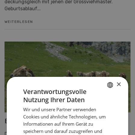
deckungsgleich mit jenen der Grossviehmäster.
Geburtsablauf...
WEITERLESEN
×
Verantwortungsvolle
Nutzung Ihrer Daten
GERMAN
Wir und unsere Partner verwenden
FRENCH
Cookies und ähnliche Technologien, um
Braunvieh im Milchjahr 2020
Informationen auf Ihrem Gerät zu
speichern und darauf zuzugreifen und
Das Braunvieh erreichte im Kalenderjahr 2020 eine