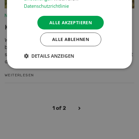
Datenschutzrichtlinie
Nutztiere
ALLE AKZEPTIEREN
Kuh ist nicht gleich Kuh
ALLE ABLEHNEN
Wo extensive Hochlandrindern weiden, wachsen
besonders viele Pflanzenarten. Verantwortlich dafür
sind die Leichtigkeit, Genügsamkeit und Gemütlichkeit
DETAILS ANZEIGEN
der...
WEITERLESEN
1
of 2