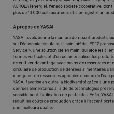
AGROLA (énergie). fenaco société coopérative, dont l
Dem
plus de 10 000 collaborateurs et a enregistré un pro
Kelle
A propos de YASAI
invit
Wiedl
YASAI révolutionne la manière dont sont produits les
démon
sur l’économie circulaire, la spin-off de l’EPFZ propos
premi
Service », une solution clé en main, qui aide les clien
porte
fermes verticales et d’en commercialiser les produits
de cultiver davantage avec moins de ressources et c
circulaire de production de denrées alimentaires dans
manquant de ressources agricoles comme de l’eau pro
YASAI favorise en outre la biodiversité grâce à une
denrées alimentaires à l’aide de technologies préserv
sensiblement l’utilisation de pesticides. Enfin, YASAI
réduit les coûts de production grâce à l'accent porté 
une meilleure qualité.