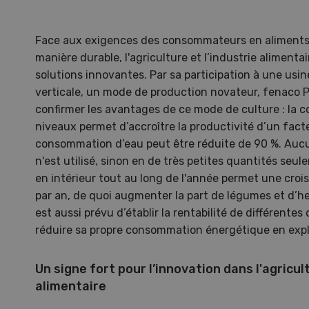
Face aux exigences des consommateurs en aliments s
manière durable, l'agriculture et l’industrie alimenta
solutions innovantes. Par sa participation à une usine
verticale, un mode de production novateur, fenaco P
confirmer les avantages de ce mode de culture : la c
niveaux permet d’accroître la productivité d’un fact
consommation d’eau peut être réduite de 90 %. Aucu
n'est utilisé, sinon en de très petites quantités seul
en intérieur tout au long de l'année permet une cro
par an, de quoi augmenter la part de légumes et d’he
est aussi prévu d’établir la rentabilité de différentes
réduire sa propre consommation énergétique en expl
Une ferme entre de nouvelles
L’
mains
climat
Un signe fort pour l’innovation dans l'agricult
Dossi
alimentaire
du c
Une ferme entre de