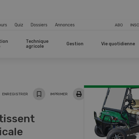
ours
Quiz
Dossiers
Annonces
ABO
INSC
tion
Technique
Gestion
Vie quotidienne
e
agricole
ger
ENREGISTRER
IMPRIMER
tissent
icale