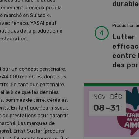
durabl
xtrêmement précieux pour la
 le marché en Suisse »,
 avec fenaco, YASAI peut
Production a
atiques de la production à
Lutter
restauration.
effica
contre 
des por
t sur un concept centenaire.
de 44 000 membres, dont plus
ifs. En tant que partenaire
eille à ce que les denrées
EP
NOV
DÉC
es, pommes de terre, céréales,
-
11
08
-
31
ents. En tant que fournisseur,
t de prestations pour garantir
e marché. Les marques de
ons), Ernst Sutter (produits
), UFA (aliments fourragers) et