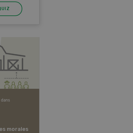
QUIZ
 dans
Articles biologiques
es morales