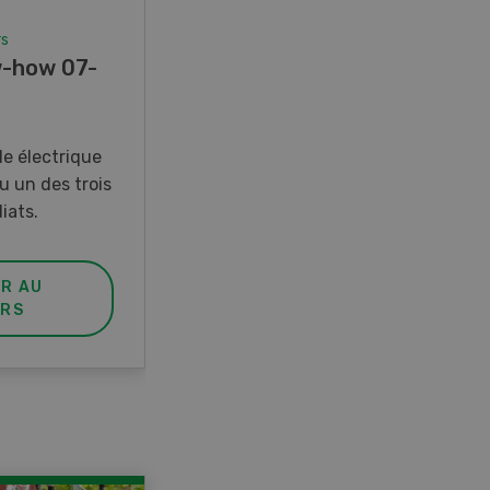
rs
Concours
-how 07-
Photo mystère 07-08/26
Gagnez l’un des cinq couteaux
de poche LANDI
e électrique
u un des trois
iats.
ER AU
PARTICIPER AU
RS
CONCOURS