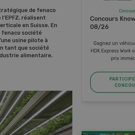
stratégique de fenaco
Concou
 l‘EPFZ, réalisent
Concours Know
erticale en Suisse. En
08/26
 fenaco société
’une usine pilote à
Gagnez un véhicul
en tant que société
HDK Express Work o
ndustrie alimentaire.
prix imméd
PARTICIP
CONCOU