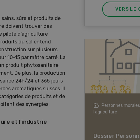
VERS LE 
ains, sûrs et produits de
ire doivent trouver des
 pilote d'agriculture
roduits du sol entend
onstruction sur plusieurs
eur 10-15 par mètre carré. La
n produit phytosanitaire
ement. De plus, la production
issance 24h/24 et 365 jours
rbes aromatiques suisses. Il
 catégories de produits et de
oitant des synergies.
agriculture à l’ère du changement
Personnes morales
ique
l’agriculture
ure et l’industrie
er L’agriculture à l’ère
hangement climatique
Dossier Personn