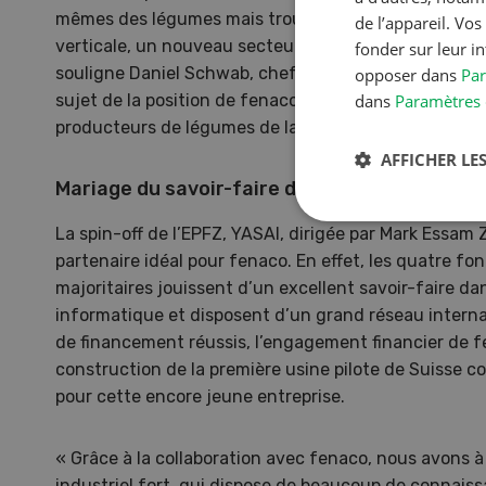
mêmes des légumes mais trouver, grâce aux expérien
de l’appareil. Vo
verticale, un nouveau secteur d'activité profitable p
fonder sur leur i
souligne Daniel Schwab, chef Catégorie légumes che
opposer dans
Par
sujet de la position de fenaco. Un groupeconsultati
dans
Paramètres 
producteurs de légumes de la région du Seeland a été
AFFICHER LES
Mariage du savoir-faire de l’industrie et de l
La spin-off de l’EPFZ, YASAI, dirigée par Mark Essam 
partenaire idéal pour fenaco. En effet, les quatre fo
majoritaires jouissent d’un excellent savoir-faire dans
informatique et disposent d’un grand réseau internat
de financement réussis, l’engagement financier de fe
construction de la première usine pilote de Suisse c
pour cette encore jeune entreprise.
« Grâce à la collaboration avec fenaco, nous avons à
industriel fort, qui dispose de beaucoup de connais