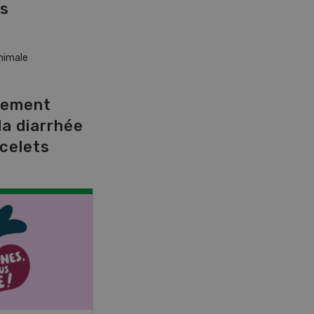
es
nimale
cement
la diarrhée
celets
NOV
JAN
17
-
26