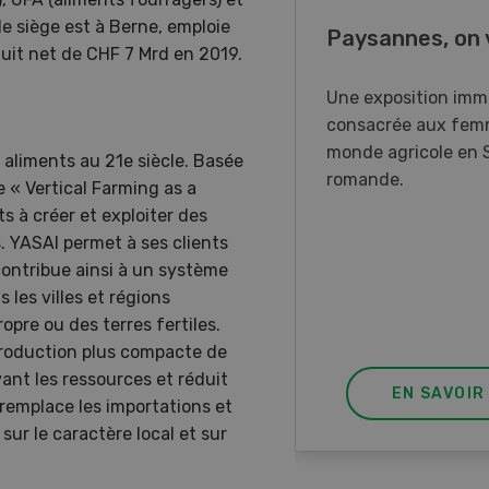
e siège est à Berne, emploie
o Days 2026
Paysannes, on 
duit net de CHF 7 Mrd en 2019.
r Forstmaschinen vous
Une exposition imm
e aux DemoDays 2026 à
consacrée aux fem
isbach pour des
monde agricole en 
 aliments au 21e siècle. Basée
strations en direct et la
romande.
e « Vertical Farming as a
ère suisse du nouveau
ts à créer et exploiter des
ur à 8 roues.
. YASAI permet à ses clients
ontribue ainsi à un système
 les villes et régions
pre ou des terres fertiles.
 production plus compacte de
ant les ressources et réduit
EN SAVOIR PLUS
EN SAVOIR
 remplace les importations et
sur le caractère local et sur