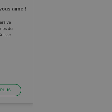
vous aime !
Cours spécialisé
Aquaculture
ersive
mes du
Vous élevez des poissons ou
Suisse
songez à le faire? Ce cours vous
équipe du savoir nécessaire. Si
vous effectuez aussi un stage
pratique, votre diplôme est
reconnu officiellement et vous
habilite à détenir des poissons à
titre professionnel.
 PLUS
EN SAVOIR PLUS