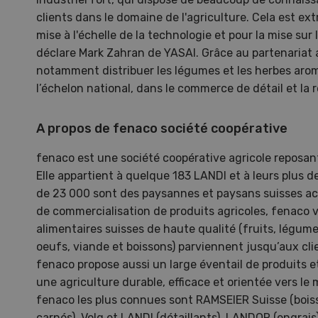
clients dans le domaine de l'agriculture. Cela est e
mise à l'échelle de la technologie et pour la mise sur
déclare Mark Zahran de YASAI. Grâce au partenariat
notamment distribuer les légumes et les herbes arom
l’échelon national, dans le commerce de détail et la 
A
propos de fenaco société coopérative
fenaco est une société coopérative agricole reposan
Elle appartient à quelque 183 LANDI et à leurs plus 
de 23 000 sont des paysannes et paysans suisses act
de commercialisation de produits agricoles, fenaco v
S
alimentaires suisses de haute qualité (fruits, légum
10
oeufs, viande et boissons) parviennent jusqu’aux cli
fenaco propose aussi un large éventail de produits e
une agriculture durable, efficace et orientée vers l
fenaco les plus connues sont RAMSEIER Suisse (boiss
carnés), Volg et LANDI (détaillants), LANDOR (engrais