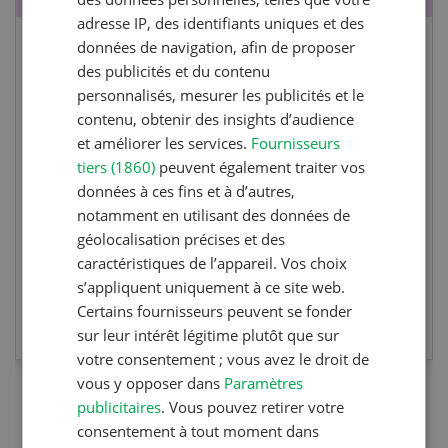
adresse IP, des identifiants uniques et des
données de navigation, afin de proposer
Cours spécialisé Aquaculture
des publicités et du contenu
personnalisés, mesurer les publicités et le
Vous élevez des poissons ou songez à le faire?
contenu, obtenir des insights d’audience
Ce cours vous équipe du savoir nécessaire. Si
et améliorer les services.
Fournisseurs
vous effectuez aussi un stage pratique, votre
tiers (1860)
peuvent également traiter vos
diplôme est reconnu officiellement et vous
données à ces fins et à d’autres,
habilite à détenir des poissons à titre
notamment en utilisant des données de
professionnel.
géolocalisation précises et des
caractéristiques de l’appareil. Vos choix
s’appliquent uniquement à ce site web.
EN SAVOIR PLUS
Certains fournisseurs peuvent se fonder
sur leur intérêt légitime plutôt que sur
votre consentement ; vous avez le droit de
vous y opposer dans
Paramètres
publicitaires
. Vous pouvez retirer votre
consentement à tout moment dans