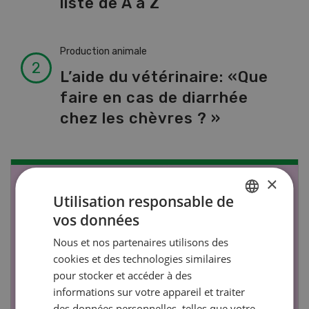
liste de A à Z
Production animale
L’aide du vétérinaire: «Que
faire en cas de diarrhée
chez les chèvres ? »
×
NOV
JAN
Utilisation responsable de
17
-
26
vos données
GERMAN
Nous et nos partenaires utilisons des
FRENCH
cookies et des technologies similaires
pour stocker et accéder à des
informations sur votre appareil et traiter
des données personnelles, telles que votre