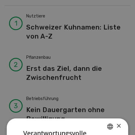
Nutztiere
Schweizer Kuhnamen: Liste
von A-Z
Pflanzenbau
Erst das Ziel, dann die
Zwischenfrucht
Betriebsführung
Kein Dauergarten ohne
Bewilligung
×
Verantwortungsvolle