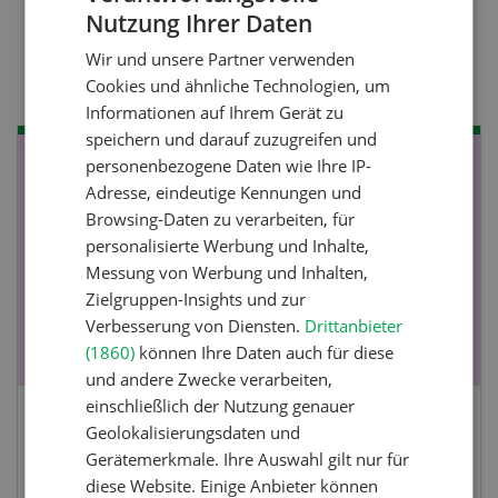
Nutzung Ihrer Daten
Pflanzenbau
GERMAN
Raufutter aus dem Sack
Wir und unsere Partner verwenden
FRENCH
Cookies und ähnliche Technologien, um
Informationen auf Ihrem Gerät zu
speichern und darauf zuzugreifen und
personenbezogene Daten wie Ihre IP-
NOV
JAN
Adresse, eindeutige Kennungen und
19
-
28
Browsing-Daten zu verarbeiten, für
personalisierte Werbung und Inhalte,
Messung von Werbung und Inhalten,
Zielgruppen-Insights und zur
Verbesserung von Diensten.
Drittanbieter
(1860)
können Ihre Daten auch für diese
und andere Zwecke verarbeiten,
einschließlich der Nutzung genauer
Fachkurs Aquakultur
Geolokalisierungsdaten und
Gerätemerkmale. Ihre Auswahl gilt nur für
diese Website. Einige Anbieter können
Sind Sie in der Fischzucht tätig oder