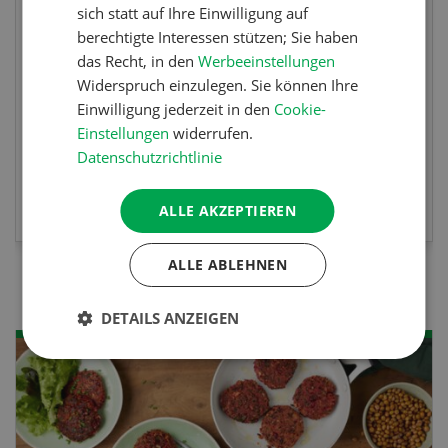
sich statt auf Ihre Einwilligung auf
interessieren Sie sich für das Thema? In
berechtigte Interessen stützen; Sie haben
diesem Fall ist unser FBA-Weiterbildungskurs
das Recht, in den
Werbeeinstellungen
die perfekte Wahl für Sie. Der Abschluss lässt
Widerspruch einzulegen. Sie können Ihre
sich mit einem Praktikum zum fachbezogenen,
Einwilligung jederzeit in den
Cookie-
berufsunabhängigen Ausweis erweitern.
Einstellungen
widerrufen.
Datenschutzrichtlinie
MEHR ZUR VERANSTALTUNG
ALLE AKZEPTIEREN
ALLE ABLEHNEN
DETAILS ANZEIGEN