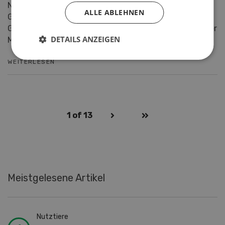
Nach 13 Jahren an der Spitze der fenaco
ALLE ABLEHNEN
Genossenschaft übergibt Martin Keller den Vorsitz der
Geschäftsleitung per 1. Juli 2025 an seinen Nachfolger
DETAILS ANZEIGEN
Michae...
WEITERLESEN
1
of 13
Meistgelesene Artikel
Nutztiere