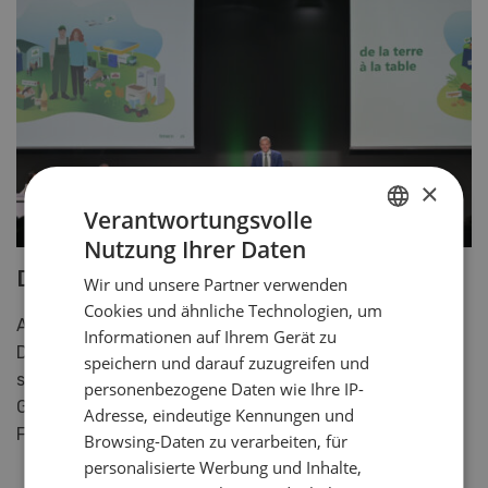
×
Verantwortungsvolle
Nutzung Ihrer Daten
GERMAN
Delegiertenvsersammlung der fenaco
Wir und unsere Partner verwenden
FRENCH
Cookies und ähnliche Technologien, um
Am 25. Juni 2025 fand die 32. ordentliche
Informationen auf Ihrem Gerät zu
Delegiertenversammlung der fenaco Genossenschaft
speichern und darauf zuzugreifen und
statt. Die Mitglieder nahmen sämtliche statutarischen
personenbezogene Daten wie Ihre IP-
Geschäfte an. Die Versammlung stand im Zeichen des
Adresse, eindeutige Kennungen und
Führungswechsels an der Spitze des Unternehmens.
Browsing-Daten zu verarbeiten, für
personalisierte Werbung und Inhalte,