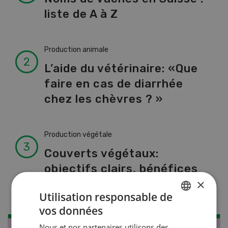
liste de A à Z
Production animale
L’aide du vétérinaire: «Que
faire en cas de diarrhée
chez les chèvres ? »
Production végétale
Couverts végétaux:
objectifs clairs, bénéfices
×
durables
Utilisation responsable de
vos données
GERMAN
Nous et nos partenaires utilisons des