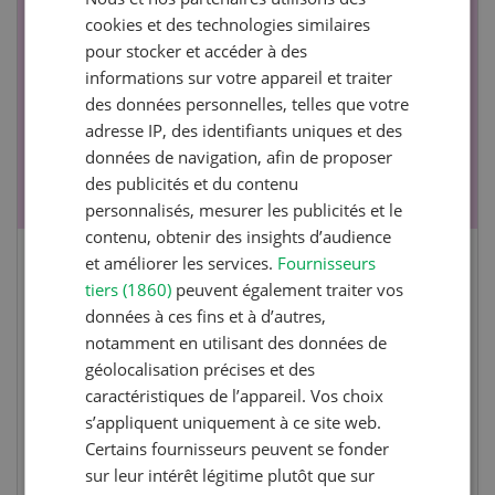
FRENCH
NOV
JAN
cookies et des technologies similaires
17
-
26
pour stocker et accéder à des
informations sur votre appareil et traiter
des données personnelles, telles que votre
adresse IP, des identifiants uniques et des
données de navigation, afin de proposer
des publicités et du contenu
personnalisés, mesurer les publicités et le
contenu, obtenir des insights d’audience
et améliorer les services.
Fournisseurs
Cours spécialisé Aquaculture
tiers (1860)
peuvent également traiter vos
données à ces fins et à d’autres,
Vous élevez des poissons ou songez à le faire?
notamment en utilisant des données de
Ce cours vous équipe du savoir nécessaire. Si
géolocalisation précises et des
vous effectuez aussi un stage pratique, votre
caractéristiques de l’appareil. Vos choix
diplôme est reconnu officiellement et vous
s’appliquent uniquement à ce site web.
habilite à détenir des poissons à titre
Certains fournisseurs peuvent se fonder
professionnel.
sur leur intérêt légitime plutôt que sur