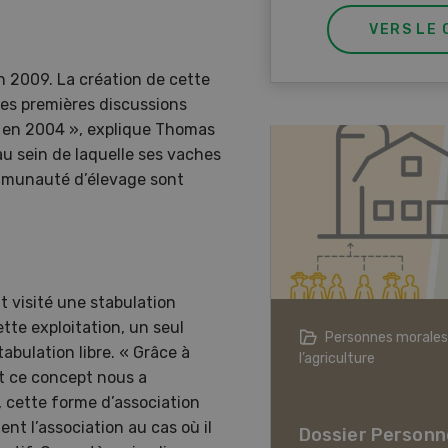
VERS LE 
 2009. La création de cette
Les premières discussions
é en 2004 », explique Thomas
u sein de laquelle ses vaches
communauté d’élevage sont
 visité une stabulation
te exploitation, un seul
agriculture à l’ère du changement
Personnes morales
abulation libre. « Grâce à
ique
l’agriculture
 et ce concept nous a
er L’agriculture à l’ère
 cette forme d’association
hangement climatique
t l’association au cas où il
Dossier Personn