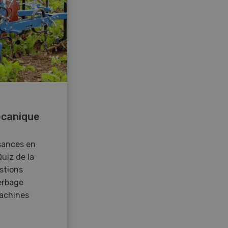
canique
sances en
Quiz de la
stions
erbage
achines