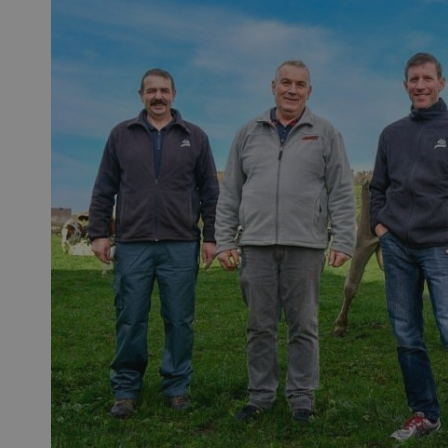
Emi
pom