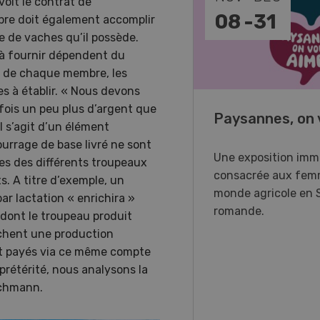
oit le contrat de
-
11
08
-
31
mbre doit également accomplir
 de vaches qu’il possède.
 à fournir dépendent du
é de chaque membre, les
s à établir. « Nous devons
rfois un peu plus d’argent que
o Days 2026
Paysannes, on 
 s’agit d’un élément
ourrage de base livré ne sont
r Forstmaschinen vous
Une exposition imm
ues des différents troupeaux
e aux DemoDays 2026 à
consacrée aux fem
s. A titre d’exemple, un
isbach pour des
monde agricole en 
r lactation « enrichira »
strations en direct et la
romande.
dont le troupeau produit
ère suisse du nouveau
fichent une production
ur à 8 roues.
nt payés via ce même compte
prétérité, nous analysons la
achmann.