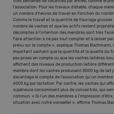
trois semaines de vacances par année, comme le prév
10
l’association. Pour les travaux d’étable, chaque me
un nombre d’heures de travail en fonction du nombre
Comme le travail et la quantité de fourrage grossier
nombre de vaches et que les actifs restent propriét
décomptes à l’intention des membres sont très facile
faire attention à ne pas tout compter et à laisser pa
Dem
prévu sur le compte », explique Thomas Bachmann. Il
important sachant que la quantité et la qualité du f
Kelle
pas prises en compte ou que les vaches laitières iss
invit
affichent des niveaux de production laitière différent
Wiedl
membre dont les vaches produisent 8000 kg de lait pa
démon
davantage le compte de l’association qu’un membre 
premi
6000 kg par lactation. Par contre, les vaches qui af
porte
supérieure consomment plus de concentrés, qui so
commun. « Si l’un des membres a l’impression d’être 
situation avec notre conseiller », affirme Thomas B