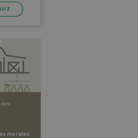
QUIZ
 dans
Articles biologiques
es morales