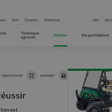
ours
Quiz
Dossiers
Annonces
ABO
INSC
tion
Technique
Gestion
Vie quotidienne
e
agricole
ger
ENREGISTRER
IMPRIMER
éussir
tion est