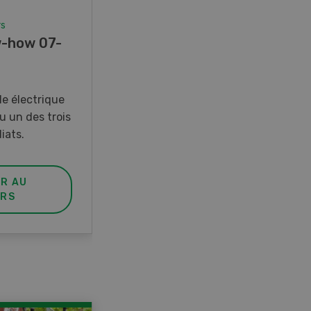
rs
Concours
-how 07-
Photo mystère 07-08/26
Gagnez l’un des cinq couteaux
de poche LANDI
e électrique
u un des trois
iats.
ER AU
PARTICIPER AU
RS
CONCOURS