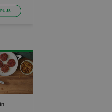
 PLUS
EN SAVOIR PLUS
in
Rouleaux de printemps