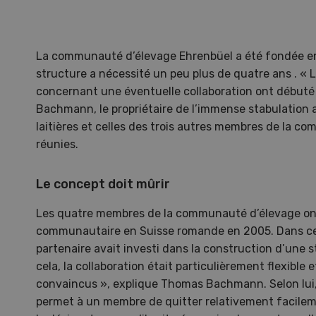
La communauté d’élevage Ehrenbüel a été fondée en
structure a nécessité un peu plus de quatre ans . « 
concernant une éventuelle collaboration ont début
Bachmann, le propriétaire de l’immense stabulation a
laitières et celles des trois autres membres de la 
réunies.
Le concept doit mûrir
Les quatre membres de la communauté d’élevage ont
communautaire en Suisse romande en 2005. Dans cet
Une ferme entre de nouvelles
L’
partenaire avait investi dans la construction d’une st
mains
climat
cela, la collaboration était particulièrement flexible
Dossi
convaincus », explique Thomas Bachmann. Selon lui,
du c
permet à un membre de quitter relativement facilemen
Une ferme entre de