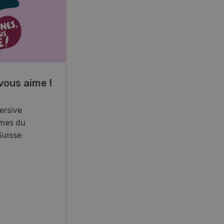
17
-
26
vous aime !
Cours spécialisé
Aquaculture
ersive
mes du
Vous élevez des poissons ou
Suisse
songez à le faire? Ce cours vous
équipe du savoir nécessaire. Si
vous effectuez aussi un stage
pratique, votre diplôme est
reconnu officiellement et vous
habilite à détenir des poissons à
titre professionnel.