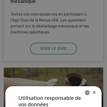
mécanique
Testez vos connaissances en participant à
l’Agri Quiz de la Revue UFA. Les questions
portent sur le désherbage mécanique et les
machines spécifiques.
VERS LE QUIZ
×
Utilisation responsable de
vos données
GERMAN