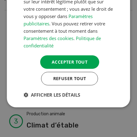
sur leur intérêt légitime plutôt que sur
votre consentement ; vous avez le droit de
vous y opposer dans
Paramètres
Production animale
publicitaires
. Vous pouvez retirer votre
consentement à tout moment dans
Noms de vaches en Suisse :
Paramètres des cookies
.
Politique de
liste de A à Z
confidentialité
ACCEPTER TOUT
Production animale
L’aide du vétérinaire: «Que
REFUSER TOUT
faire en cas de diarrhée
chez les chèvres ? »
AFFICHER LES DÉTAILS
Production animale
Climat d’étable